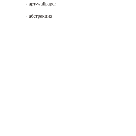
арт-wallpaper
абстракция