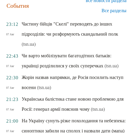
все новости раздела
События
Все разделы
Частину бійців "Скелі" переводять до інших
23:12
підрозділів: чи розформують скандальний полк
07 Авг
(tsn.ua)
Чи варто мобілізувати багатодітних батьків:
22:43
українці розділилися у своїх суперечках
(tsn.ua)
07 Авг
Жорін назвав напрямки, де Росія посилить наступ
22:30
восени
(tsn.ua)
07 Авг
Українська балістика стане новою проблемою для
21:23
Росії: генерал армії пояснив чому
(tsn.ua)
07 Авг
На Україну сунуть різке похолодання та небезпека:
21:00
синоптики забили на сполох і назвали дати (мапа)
07 Авг