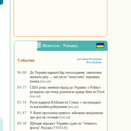
Новости - Украина
все новости раздела
События
Все разделы
06:00
До України нарешті йде похолодання: синоптики
назвали дату — які міста "попустить" першими
(мапа)
(tsn.ua)
04:57
США різко змінили підхід до України: у Politico
розкрили, що тепер допомагає краще бити по Росії
(tsn.ua)
03:16
Росія вдарила КАБами по Сумах: є постраждалі
та масштабні руйнування
(tsn.ua)
01:47
У Києві пролунала тривога: військові повідомили
про цілі на столицю
(tsn.ua)
00:38
Швеция передаст Украине судно из "теневого
флота" России
(УНИАН)