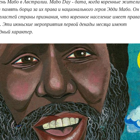
нь Мабо в Австралии. Mabo Day - дата, когда коренные жители
амять борца за их права и национального героя Эдди Мабо. Он
 властей страны признания, что коренное население имеет права
е. Эти июньские мероприятия первой декады месяца имеют
дный характер.