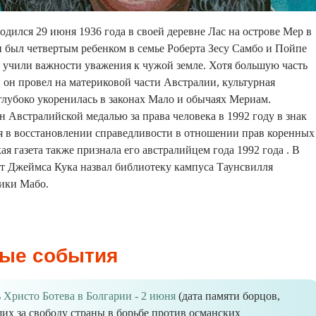
дился 29 июня 1936 года в своей деревне Лас на острове Мер в
 был четвертым ребенком в семье Роберта Зесу Самбо и Пойпе
 учили важности уважения к чужой земле. Хотя большую часть
 он провел на материковой части Австралии, культурная
лубоко укоренилась в законах Мало и обычаях Мериам.
 Австралийской медалью за права человека в 1992 году в знак
я в восстановлении справедливости в отношении прав коренных
я газета также признала его австралийцем года 1992 года . В
т Джеймса Кука назвал библиотеку кампуса Таунсвилля
ики Мабо.
ые события
 Христо Ботева в Болгарии - 2 июня
(дата памяти борцов,
их за свободу страны в борьбе против османских