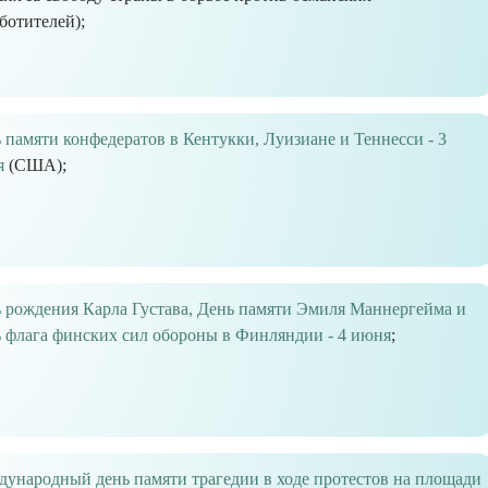
ботителей);
 памяти конфедератов в Кентукки, Луизиане и Теннесси - 3
я
(США);
 рождения Карла Густава, День памяти Эмиля Маннергейма и
 флага финских сил обороны в Финляндии - 4 июня
;
ународный день памяти трагедии в ходе протестов на площади