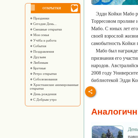
ОТКРЫТКИ
Эдди Койки Мабо ро
Праздники
Торресовом проливе и
Сегодня День...
Мабо. С юных лет его
Смешные открытки
Моя семья
своей взрослой жизни
Учёба и работа
самобытность Койки г
События
Мабо был награжден
Поздравления
Друзьям
признания его участи
Любимым
народов. Австралийска
Брачные
2008 году Университе
Ретро открытки
Соболезнования
библиотекой Эдди Ко
Христианские анимированные
открытки
День рождения
С Добрым утро
Аналогичн
День
павш