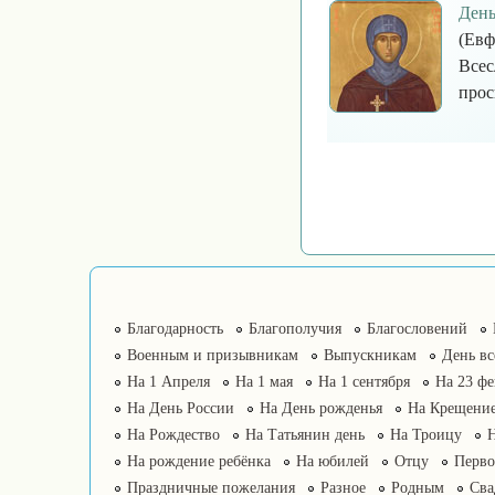
День
(Евф
Всес
прос
Благодарность
Благополучия
Благословений
Военным и призывникам
Выпускникам
День в
На 1 Апреля
На 1 мая
На 1 сентября
На 23 фе
На День России
На День рожденья
На Крещение
На Рождество
На Татьянин день
На Троицу
На рождение ребёнка
На юбилей
Отцу
Перво
Праздничные пожелания
Разное
Родным
Сва