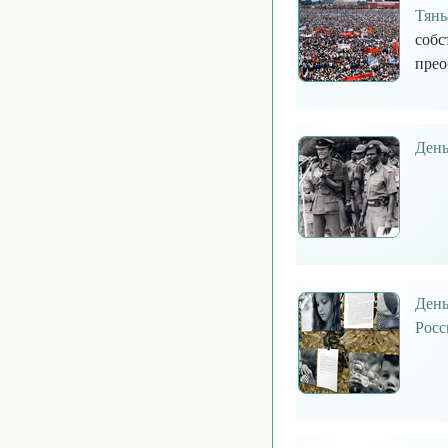
Тянь
собс
прео
День
День
Росс