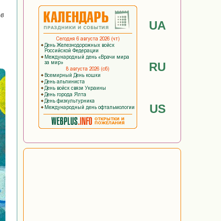
 в
UA
RU
US