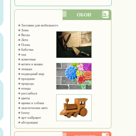
ОБОИ
Заставки для мобильного
Зима
Весна
Лето
Осень
бабочки
еда
животные
котята и кошки
лошади
подводный мир
праздник
природа
птицы
расслабься
цветы
щенки и собаки
экзотические авто
funny
арт-wallpaper
абстракция