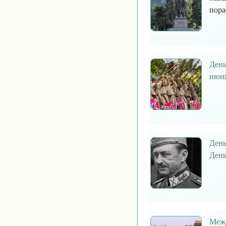
пора
День
июн
День
День
Межд