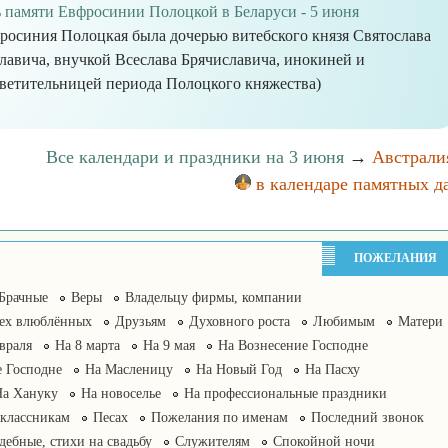
 памяти Евфросинии Полоцкой в Беларуси - 5 июня
росиния Полоцкая была дочерью витебского князя Святослава
лавича, внучкой Всеслава Брячиславича, инокиней и
ветительницей периода Полоцкого княжества)
Все календари и праздники на 3 июня
→
Австрали
в календаре памятных д
ПОЖЕЛАНИЯ
Брачные
Веры
Владельцу фирмы, компании
сех влюблённых
Друзьям
Духовного роста
Любимым
Матери
враля
На 8 марта
На 9 мая
На Вознесение Господне
 Господне
На Масленицу
На Новый Год
На Пасху
На Хануку
На новоселье
На профессиональные праздники
классникам
Песах
Пожелания по именам
Последний звонок
дебные, стихи на свадьбу
Служителям
Спокойной ночи