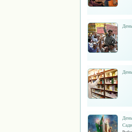
День
День
День
Сади