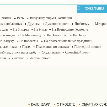
ПОЖЕЛАНИЯ
Брачные
Веры
Владельцу фирмы, компании
сех влюблённых
Друзьям
Духовного роста
Любимым
Матери
враля
На 8 марта
На 9 мая
На Вознесение Господне
 Господне
На Масленицу
На Новый Год
На Пасху
На Хануку
На новоселье
На профессиональные праздники
классникам
Песах
Пожелания по именам
Последний звонок
дебные, стихи на свадьбу
Служителям
Спокойной ночи
нсию
Учителю
Чистый смысл
КАЛЕНДАРИ
О ПРОЕКТЕ
ОБРАТНАЯ СВЯ