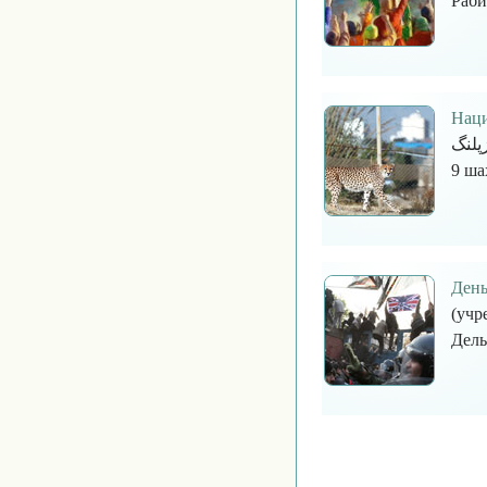
Раби
Наци
یوزپلنگ‎ — памятная дата, которая ежегодно отм
9 ша
День
(учр
Дель