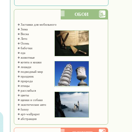
ОБОИ
Заставки для мобильного
Зима
Весна
Лето
Осень
бабочки
еда
животные
котята и кошки
лошади
подводный мир
праздник
природа
птицы
расслабься
цветы
щенки и собаки
экзотические авто
funny
арт-wallpaper
абстракция