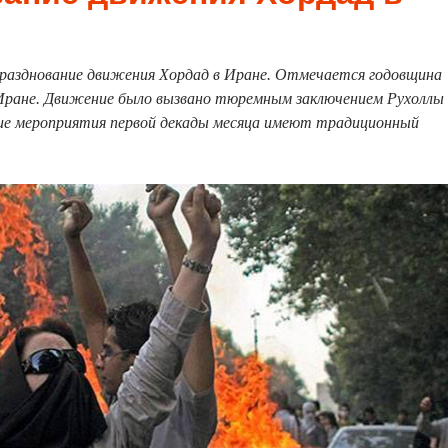
разднование движения Хордад в Иране. Отмечается годовщина
Иране. Движение было вызвано тюремным заключением Рухоллы
ие мероприятия первой декады месяца имеют традиционный