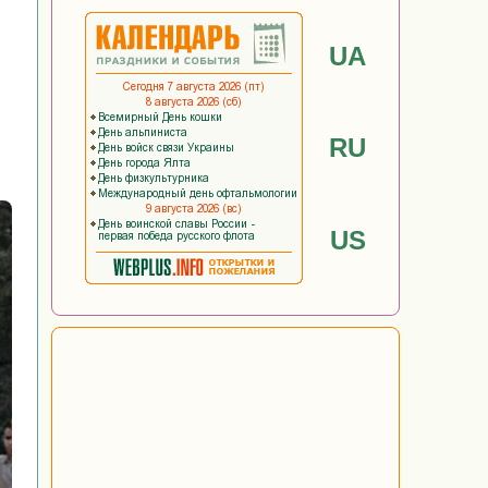
UA
RU
US