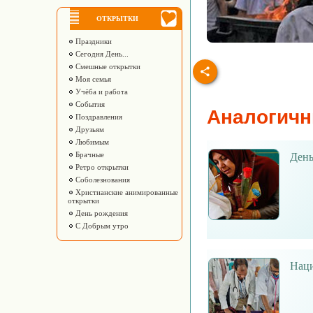
ОТКРЫТКИ
Праздники
Сегодня День...
Смешные открытки
Моя семья
Учёба и работа
События
Аналогичн
Поздравления
Друзьям
Любимым
Брачные
День
Ретро открытки
Соболезнования
Христианские анимированные
открытки
День рождения
С Добрым утро
Наци