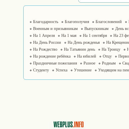
Благодарность
Благополучия
Благословений
Военным и призывникам
Выпускникам
День в
На 1 Апреля
На 1 мая
На 1 сентября
На 23 фе
На День России
На День рожденья
На Крещение
На Рождество
На Татьянин день
На Троицу
На рождение ребёнка
На юбилей
Отцу
Перво
Праздничные пожелания
Разное
Родным
Сва
Студенту
Успеха
Утешение
Уходящим на пе