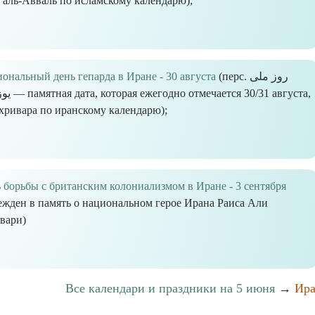
 аль-Авваль по исламскому календарю);
ональный день гепарда в Иране - 30 августа
(перс. روز ملی
ечается 30/31 августа,
хривара по иранскому календарю);
 борьбы с британским колониализмом в Иране - 3 сентября
ежден в память о национальном герое Ирана Раиса Али
вари)
Все календари и праздники на 5 июня
→
Ир