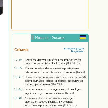
Новости - Украина
все новости раздела
События
Все разделы
17:19
Атаки рф уничтожили склад средств защиты и
офис компании Delta Plus Ukraine
(ИА УНН)
17:05
У Києві та області оголошено перший рівень
небезпечності: може збоїти енергосистема
(tsn.ua)
16:47
Помогали военнослужащим в дезертирстве за 2–8
тысяч долларов - правоохранители разоблачили
группу преступников
(ИА УНН)
16:44
Безкоштовне житло та медицина у Польщі: для
українців готують важливі зміни
(tsn.ua)
16:40
Украина и Польша согласовали меры для
стабильной работы границы в условиях
возможного роста грузопотока
(ИА УНН)