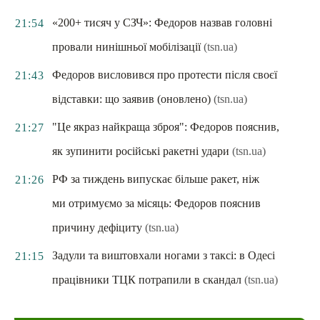
«200+ тисяч у СЗЧ»: Федоров назвав головні
21:54
провали нинішньої мобілізації
(tsn.ua)
Федоров висловився про протести після своєї
21:43
відставки: що заявив (оновлено)
(tsn.ua)
"Це якраз найкраща зброя": Федоров пояснив,
21:27
як зупинити російські ракетні удари
(tsn.ua)
РФ за тиждень випускає більше ракет, ніж
21:26
ми отримуємо за місяць: Федоров пояснив
причину дефіциту
(tsn.ua)
Задули та виштовхали ногами з таксі: в Одесі
21:15
працівники ТЦК потрапили в скандал
(tsn.ua)