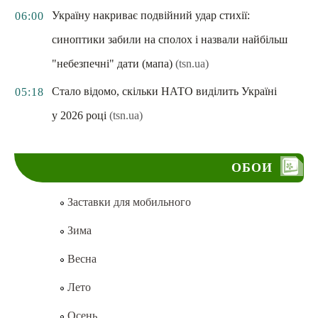
Україну накриває подвійний удар стихії:
06:00
синоптики забили на сполох і назвали найбільш
"небезпечні" дати (мапа)
(tsn.ua)
Стало відомо, скільки НАТО виділить Україні
05:18
у 2026 році
(tsn.ua)
ОБОИ
Заставки для мобильного
Зима
Весна
Лето
Осень