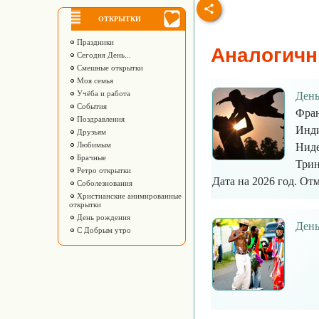
ОТКРЫТКИ
Праздники
Аналогичн
Сегодня День...
Смешные открытки
Моя семья
Учёба и работа
День
События
Фран
Поздравления
Инди
Друзьям
Любимым
Ниде
Брачные
Трин
Ретро открытки
Дата на 2026 год. Отм
Соболезнования
Христианские анимированные
открытки
День рождения
День
С Добрым утро