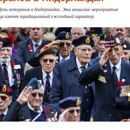
ень ветеранов в Нидерландах. Эти июньские мероприятия
ца имеют традиционный ежегодный характер.