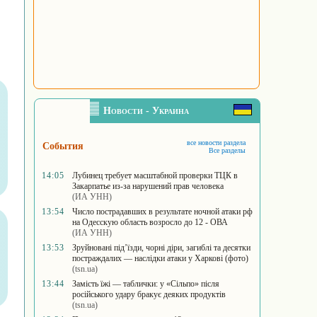
Новости - Украина
все новости раздела
События
Все разделы
14:05
Лубинец требует масштабной проверки ТЦК в
Закарпатье из-за нарушений прав человека
(ИА УНН)
13:54
Число пострадавших в результате ночной атаки рф
на Одесскую область возросло до 12 - ОВА
(ИА УНН)
13:53
Зруйновані під’їзди, чорні діри, загиблі та десятки
постраждалих — наслідки атаки у Харкові (фото)
(tsn.ua)
13:44
Замість їжі — таблички: у «Сільпо» після
російського удару бракує деяких продуктів
(tsn.ua)