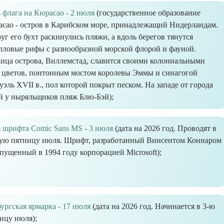
 флага на Кюрасао - 2 июля
(государственное образование
сао - остров в Карибском море, принадлежащий Нидерландам.
уг его бухт раскинулись пляжи, а вдоль берегов тянутся
лловые рифы с разнообразной морской флорой и фауной.
ица острова, Виллемстад, славится своими колониальными
 цветов, понтонным мостом королевы Эммы и cинагогой
ль XVII в., пол которой покрыт песком. На западе от города
й у ныряльщиков пляж Блю-Бэй);
 шрифта Comic Sans MS - 3 июля
(дата на 2026 год. Проводят в
ую пятницу июля. Шрифт, разработанный Винсентом Коннаром
пущенный в 1994 году корпорацией Microsoft);
ургская ярмарка - 17 июля
(дата на 2026 год. Начинается в 3-ю
ицу июля);