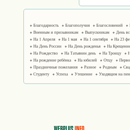
Благодарность
Благополучия
Благословений
Военным и призывникам
Выпускникам
День в
На 1 Апреля
На 1 мая
На 1 сентября
На 23 фе
На День России
На День рожденья
На Крещение
На Рождество
На Татьянин день
На Троицу
На рождение ребёнка
На юбилей
Отцу
Перво
Праздничные пожелания
Разное
Родным
Сва
Студенту
Успеха
Утешение
Уходящим на пе