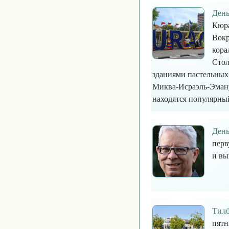
День
Кюра
Вокр
кора
Стол
зданиями пастельных
Миква-Исраэль-Эмануэ
находятся популярны
День
перв
и вы
Тилб
пятн