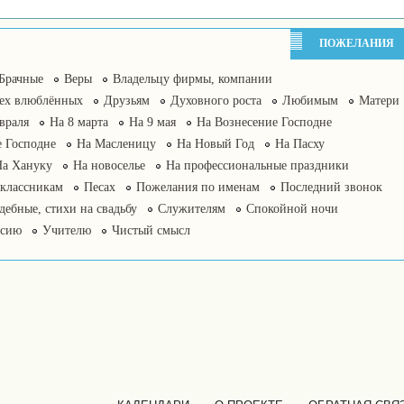
ПОЖЕЛАНИЯ
Брачные
Веры
Владельцу фирмы, компании
сех влюблённых
Друзьям
Духовного роста
Любимым
Матери
враля
На 8 марта
На 9 мая
На Вознесение Господне
 Господне
На Масленицу
На Новый Год
На Пасху
На Хануку
На новоселье
На профессиональные праздники
классникам
Песах
Пожелания по именам
Последний звонок
дебные, стихи на свадьбу
Служителям
Спокойной ночи
нсию
Учителю
Чистый смысл