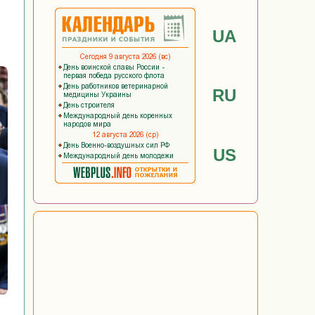
UA
RU
US