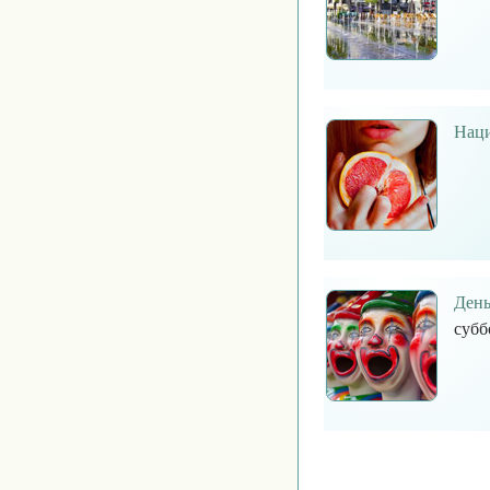
Наци
День
субб