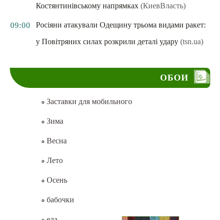
Костянтинівському напрямках
(КиевВласть)
Росіяни атакували Одещину трьома видами ракет:
09:00
у Повітряних силах розкрили деталі удару
(tsn.ua)
ОБОИ
Заставки для мобильного
Зима
Весна
Лето
Осень
бабочки
еда