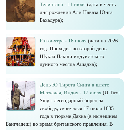
Телингана - 11 июля
(дата в честь
дня рождения Али Наваза Юнга
Бахадура);
Ратха-ятра - 16 июля
(дата на 2026
год. Проходит во второй день
Шукла Пакши индуистского
лунного месяца Ашадха);
День Ю Тирота Синга в штате
Мегхалая, Индия - 17 июля
(U Tirot
Sing - легендарный борец за
свободу, скончался 17 июля 1835
года в тюрьме Дакка (в нынешнем
Бангладеш) во время британского правления. В