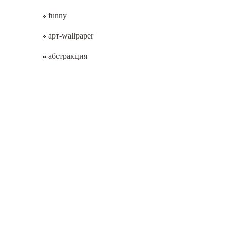
funny
арт-wallpaper
абстракция