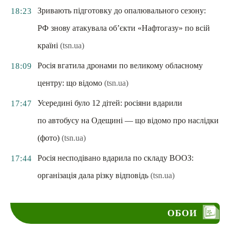
Зривають підготовку до опалювального сезону:
18:23
РФ знову атакувала об’єкти «Нафтогазу» по всій
країні
(tsn.ua)
Росія вгатила дронами по великому обласному
18:09
центру: що відомо
(tsn.ua)
Усередині було 12 дітей: росіяни вдарили
17:47
по автобусу на Одещині — що відомо про наслідки
(фото)
(tsn.ua)
Росія несподівано вдарила по складу ВООЗ:
17:44
організація дала різку відповідь
(tsn.ua)
ОБОИ