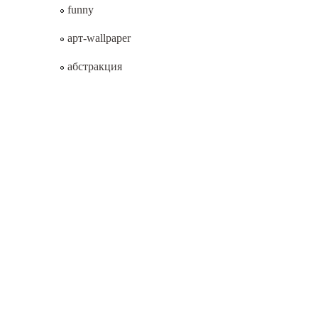
funny
арт-wallpaper
абстракция