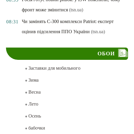
фронт може змінитися
(tsn.ua)
Чи замінять С-300 комплекси Patriot: експерт
08:31
оцінив підсилення ППО України
(tsn.ua)
ОБОИ
Заставки для мобильного
Зима
Весна
Лето
Осень
бабочки