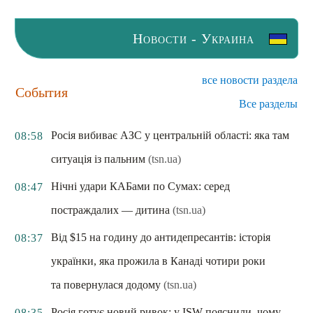
Новости - Украина
все новости раздела
События
Все разделы
Росія вибиває АЗС у центральній області: яка там
08:58
ситуація із пальним
(tsn.ua)
Нічні удари КАБами по Сумах: серед
08:47
постраждалих — дитина
(tsn.ua)
Від $15 на годину до антидепресантів: історія
08:37
українки, яка прожила в Канаді чотири роки
та повернулася додому
(tsn.ua)
Росія готує новий ривок: у ISW пояснили, чому
08:35