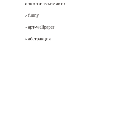
экзотические авто
funny
арт-wallpaper
абстракция