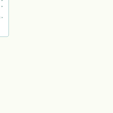
 »
 »
 »