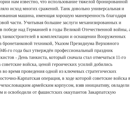
ории нам известно, что использование тяжелой бронированной
еляло исход многих сражений. Танк довольно универсальная и
рованная машина, имеющая хорошую маневренность благодаря
овой части. Учитывая большие заслуги механизированных и
в победе над Германией в годы Великой Отечественной войны, 
д танкостроителей в комплектации и оснащении Вооруженных
а бронетанковой техникой, Указом Президиума Верховного
1946-го года был утверждён профессиональный праздник
кистов - День танкиста, который сначала стал отмечаться 11-го
да советские войска, ценой героических усилий добились
 во время проведения одной из ключевых стратегических
осточно-Карпатская операция, в ходе которой советские войска 
 чехословацким армейским корпусом, взяв инициативу, овладели
м и освободили от фашистских оккупантов Закарпатскую