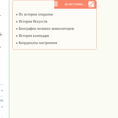
ИЗ ИСТОРИИ ...
Из истории открытки
-
История Искусств
Биографии великих композиторов
№
История календаря
Координаты настроения
а
т
 »
на
 »