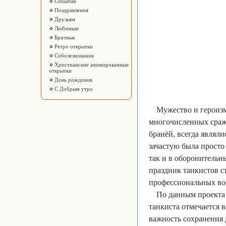
События
Поздравления
Друзьям
Любимым
Брачные
Ретро открытки
Соболезнования
Христианские анимированные
открытки
День рождения
С Добрым утро
Мужество и героиз
многочисленных сраже
бранёй, всегда являл
зачастую была просто
так и в оборонительн
праздник танкистов с
профессиональных во
По данным проекта 
танкиста отмечается 
важность сохранения 