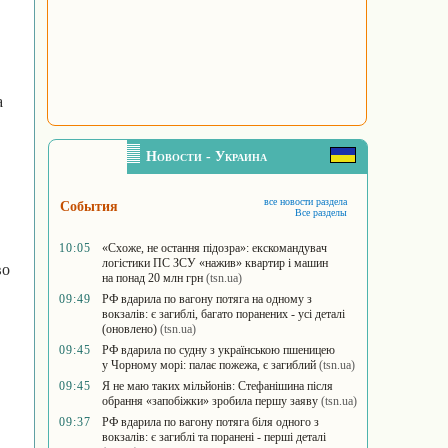
а
Новости - Украина
все новости раздела
События
Все разделы
10:05
«Схоже, не остання підозра»: екскомандувач
логістики ПС ЗСУ «нажив» квартир і машин
во
на понад 20 млн грн
(tsn.ua)
09:49
РФ вдарила по вагону потяга на одному з
вокзалів: є загиблі, багато поранених - усі деталі
(оновлено)
(tsn.ua)
09:45
РФ вдарила по судну з українською пшеницею
у Чорному морі: палає пожежа, є загиблий
(tsn.ua)
09:45
Я не маю таких мільйонів: Стефанішина після
обрання «запобіжки» зробила першу заяву
(tsn.ua)
09:37
РФ вдарила по вагону потяга біля одного з
вокзалів: є загиблі та поранені - перші деталі