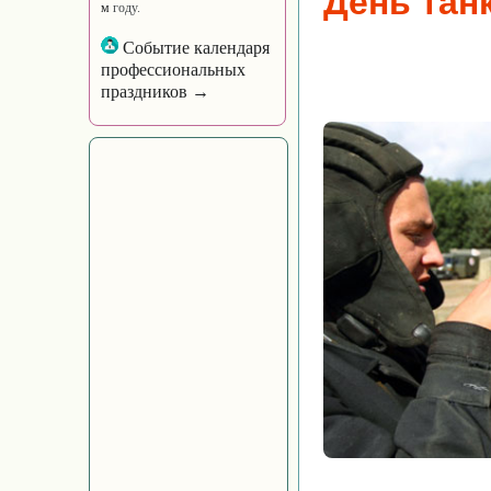
День тан
м
году.
Событие календаря
профессиональных
праздников →