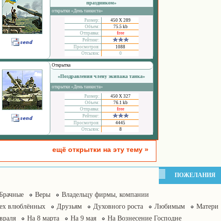
праздником»
открытки «День танкиста»
Размер:
450 Х 289
Объем:
75.5 kb
Отправка:
free
Рейтинг:
Просмотров:
1088
Отсылок:
0
Открытка
«Поздравления члену экипажа танка»
открытки «День танкиста»
Размер:
450 Х 327
Объем:
76.1 kb
Отправка:
free
Рейтинг:
Просмотров:
4445
Отсылок:
8
ещё открытки на эту тему »
ПОЖЕЛАНИЯ
Брачные
Веры
Владельцу фирмы, компании
сех влюблённых
Друзьям
Духовного роста
Любимым
Матери
враля
На 8 марта
На 9 мая
На Вознесение Господне