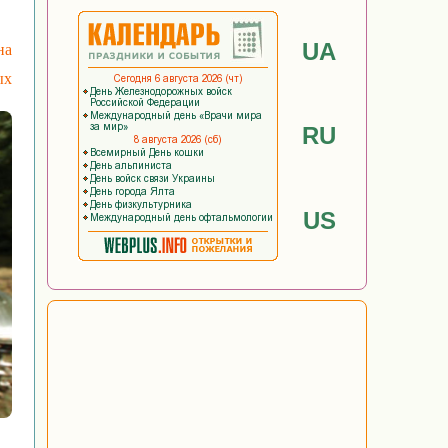
UA
на
ых
RU
US