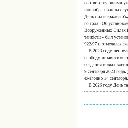
соответствующими ука
новообразованных сув
День подтверждён Ука
го года «Об установл
Вооруженных Силах Р
танкістів» был устан
922/97 и отмечался еж
В 2023 году, честву
свободу, независимос
создания новых военн
9 сентября 2023 года,
ежегодно 14 сентября.
В 2026 году День та