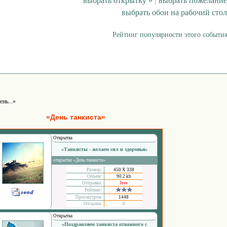
выбрать открытку »
|
выбрать пожелание
выбрать обои на рабочий стол
Рейтинг популярности этого события
ень...»
«День танкиста»
Открытка
«Танкисты - желаем сил и здоровья»
открытки «День танкиста»
Размер:
450 Х 338
Объем:
90.2 kb
Отправка:
free
Рейтинг:
Просмотров:
1448
Отсылок:
0
Открытка
«Поздравляем танкиста отважного с