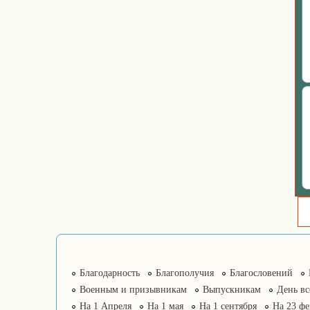
Благодарность
Благополучия
Благословений
Военным и призывникам
Выпускникам
День в
На 1 Апреля
На 1 мая
На 1 сентября
На 23 фе