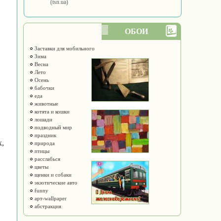
(tsn.ua)
ОБОИ
Заставки для мобильного
Зима
Весна
Лето
Осень
бабочки
еда
животные
котята и кошки
лошади
подводный мир
праздник
х,
природа
птицы
расслабься
цветы
щенки и собаки
экзотические авто
funny
арт-wallpaper
абстракция