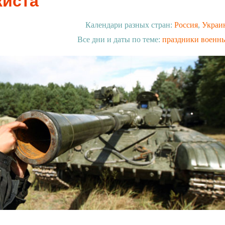
киста
Календари разных стран:
Россия
,
Украи
Все дни и даты по теме:
праздники военн