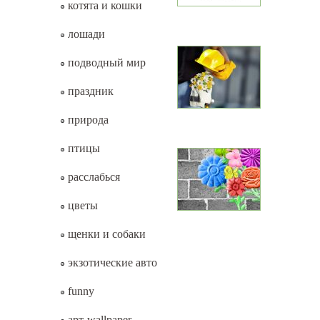
котята и кошки
лошади
подводный мир
праздник
природа
птицы
расслабься
цветы
щенки и собаки
экзотические авто
funny
арт-wallpaper