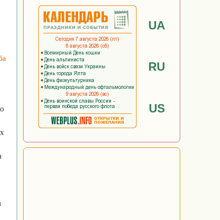
UA
ба
RU
US
то
ах
а
а