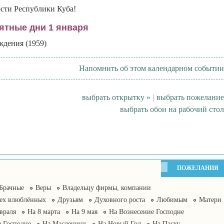
сти Республики Куба!
ятные дни 1 января
ждения (1959)
Напомнить об этом календарном событии
выбрать открытку »
|
выбрать пожелание
выбрать обои на рабочий стол
ПОЖЕЛАНИЯ
Брачные
Веры
Владельцу фирмы, компании
сех влюблённых
Друзьям
Духовного роста
Любимым
Матери
враля
На 8 марта
На 9 мая
На Вознесение Господне
 Господне
На Масленицу
На Новый Год
На Пасху