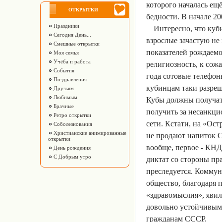
которого началась ещё
ОТКРЫТКИ
бедности. В начале 2
Праздники
Интересно, что куб
Сегодня День...
взрослые зачастую не 
Смешные открытки
показателей рождаемо
Моя семья
Учёба и работа
религиозность, к сожа
События
года сотовые телефон
Поздравления
кубинцам таки разреш
Друзьям
Любимым
Кубы должны получат
Брачные
получить за несанкц
Ретро открытки
сети. Кстати, на «Ос
Соболезнования
Христианские анимированные
не продают напиток Co
открытки
вообще, первое - КНД
День рождения
С Добрым утро
диктат со стороны пр
преследуется. Коммун
общество, благодаря 
«здравомыслия», явил
довольно устойчивым
гражданам СССР.