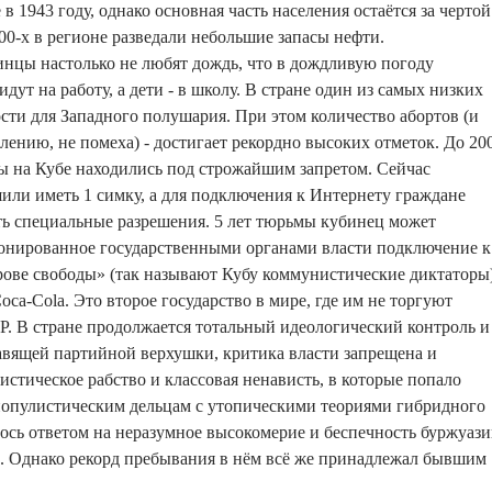
 в 1943 году, однако основная часть населения остаётся за чертой
000-х в регионе разведали небольшие запасы нефти.
инцы настолько не любят дождь, что в дождливую погоду
идут на работу, а дети - в школу. В стране один из самых низких
сти для Западного полушария. При этом количество абортов (и
лению, не помеха) - достигает рекордно высоких отметок. До 20
ы на Кубе находились под строжайшим запретом. Сейчас
или иметь 1 симку, а для подключения к Интернету граждане
ь специальные разрешения. 5 лет тюрьмы кубинец может
ионированное государственными органами власти подключение к
трове свободы» (так называют Кубу коммунистические диктаторы
ca-Cola. Это второе государство в мире, где им не торгуют
Р. В стране продолжается тотальный идеологический контроль и
авящей партийной верхушки, критика власти запрещена и
истическое рабство и классовая ненависть, в которые попало
популистическим дельцам с утопическими теориями гибридного
ось ответом на неразумное высокомерие и беспечность буржуази
. Однако рекорд пребывания в нём всё же принадлежал бывшим