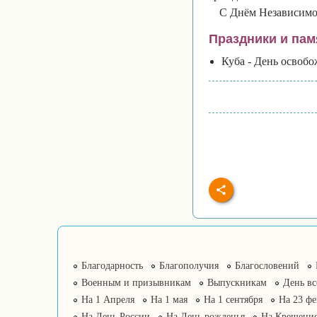
С Днём Независимо
Праздники и пам
Куба - День освобо
Благодарность
Благополучия
Благословений
Военным и призывникам
Выпускникам
День в
На 1 Апреля
На 1 мая
На 1 сентября
На 23 фе
На День России
На День рожденья
На Крещение