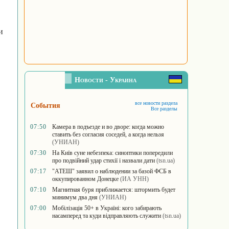
и
Новости - Украина
все новости раздела
События
Все разделы
07:50
Камера в подъезде и во дворе: когда можно
ставить без согласия соседей, а когда нельзя
(УНИАН)
07:30
На Київ суне небезпека: синоптики попередили
про подвійний удар стихії і назвали дати
(tsn.ua)
07:17
"АТЕШ" заявил о наблюдении за базой ФСБ в
оккупированном Донецке
(ИА УНН)
07:10
Магнитная буря приближается: штормить будет
минимум два дня
(УНИАН)
07:00
Мобілізація 50+ в Україні: кого забирають
насамперед та куди відправляють служити
(tsn.ua)