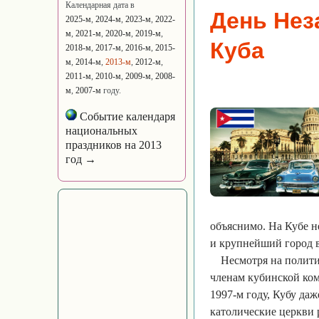
Календарная дата в
День Нез
2025-м
,
2024-м
,
2023-м
,
2022-
м
,
2021-м
,
2020-м
,
2019-м
,
Куба
2018-м
,
2017-м
,
2016-м
,
2015-
м
,
2014-м
,
2013-м
,
2012-м
,
2011-м
,
2010-м
,
2009-м
,
2008-
м
,
2007-м
году.
Событие календаря
национальных
праздников на 2013
год →
объяснимо. На Кубе н
и крупнейший город в 
Несмотря на полити
членам кубинской ком
1997-м году, Кубу да
католические церкви 