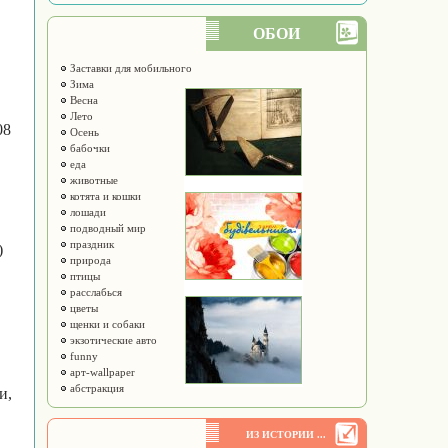
ОБОИ
Заставки для мобильного
Зима
Весна
Лето
08
Осень
бабочки
еда
животные
котята и кошки
лошади
подводный мир
праздник
)
природа
птицы
расслабься
цветы
щенки и собаки
экзотические авто
funny
арт-wallpaper
абстракция
и,
ИЗ ИСТОРИИ ...