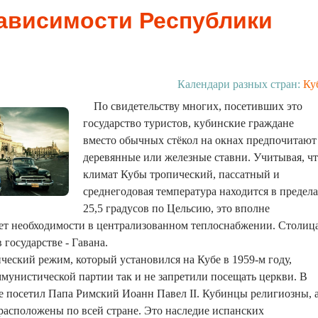
ависимости Республики
Календари разных стран:
Ку
По свидетельству многих, посетивших это
государство туристов, кубинские граждане
вместо обычных стёкол на окнах предпочитают
деревянные или железные ставни. Учитывая, ч
климат Кубы тропический, пассатный и
среднегодовая температура находится в предел
25,5 градусов по Цельсию, это вполне
ет необходимости в централизованном теплоснабжении. Столиц
государстве - Гавана.
ческий режим, который установился на Кубе в 1959-м году,
мунистической партии так и не запретили посещать церкви. В
же посетил Папа Римский Иоанн Павел II. Кубинцы религиозны, 
расположены по всей стране. Это наследие испанских