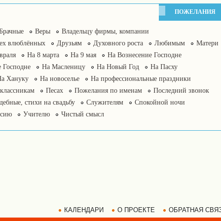
ПОЖЕЛАНИЯ
Брачные
Веры
Владельцу фирмы, компании
сех влюблённых
Друзьям
Духовного роста
Любимым
Матери
враля
На 8 марта
На 9 мая
На Вознесение Господне
 Господне
На Масленицу
На Новый Год
На Пасху
На Хануку
На новоселье
На профессиональные праздники
классникам
Песах
Пожелания по именам
Последний звонок
дебные, стихи на свадьбу
Служителям
Спокойной ночи
нсию
Учителю
Чистый смысл
КАЛЕНДАРИ
О ПРОЕКТЕ
ОБРАТНАЯ СВЯ