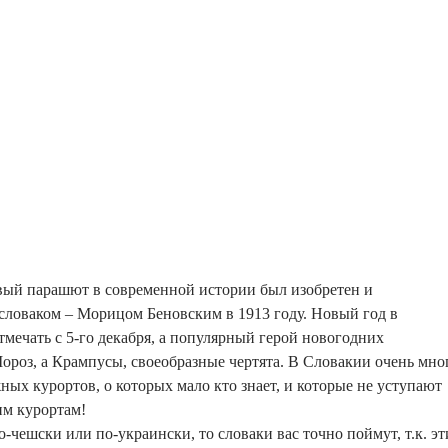
вый парашют в современной истории был изобретен и
словаком – Морицом Беновским в 1913 году. Новый год в
мечать с 5-го декабря, а популярный герой новогодних
ороз, а Крампусы, своеобразные чертята. В Словакии очень мно
х курортов, о которых мало кто знает, и которые не уступают
им курортам!
-чешски или по-украински, то словаки вас точно поймут, т.к. эт