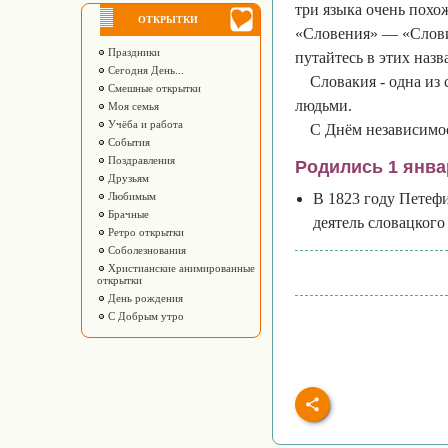
три языка очень похо
ОТКРЫТКИ
«Словения» — «Словинс
Праздники
путайтесь в этих назв
Сегодня День...
Словакия - одна из
Смешные открытки
людьми.
Моя семья
Учёба и работа
С Днём независимо
События
Поздравления
Родились 1 янва
Друзьям
Любимым
В 1823 году Петеф
Брачные
деятель словацкого
Ретро открытки
Соболезнования
Христианские анимированные
открытки
День рождения
С Добрым утро