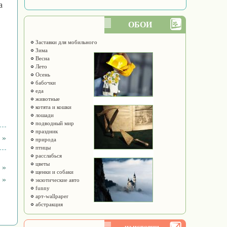
а
ОБОИ
Заставки для мобильного
Зима
Весна
Лето
Осень
бабочки
еда
животные
котята и кошки
лошади
подводный мир
праздник
 »
природа
птицы
расслабься
цветы
 »
щенки и собаки
 »
экзотические авто
funny
арт-wallpaper
абстракция