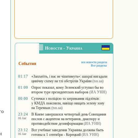
Новости - Украина
все новости раздела
События
Все разделы
01:17
«Заплатіть, і вас не чіпатимуть»: шахраї вигадали
цинічну схему на тлі обстрілів України
(tsn.ua)
01:09
Опрос показал, кому Зеленский уступил бы во
втором туре президентских выборов
(ИА УНН)
00:00
Сутички з поліцією та затримання підлітків:
у КМДА пояснили, навіщо нищать зелену зону
на Теремках
(tsn.ua)
го
23:24
В Киеве завершился четвертый день Совещания
06 Авг
послов с акцентом на ветеранов, диаспору и
противодействие дезинформации
(ИА УНН)
23:12
Все учебные заведения Украины должны быть
и
06 Авг
готовы к 1 сентября - Корецкий
(ИА УНН)