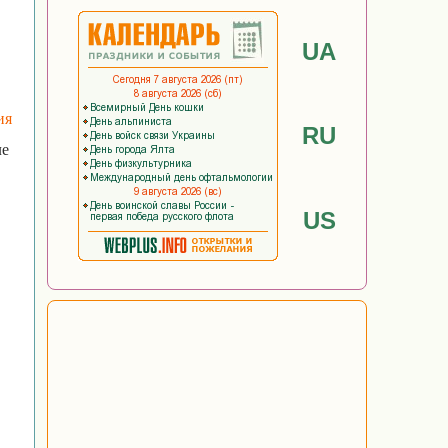
UA
ия
RU
ле
US