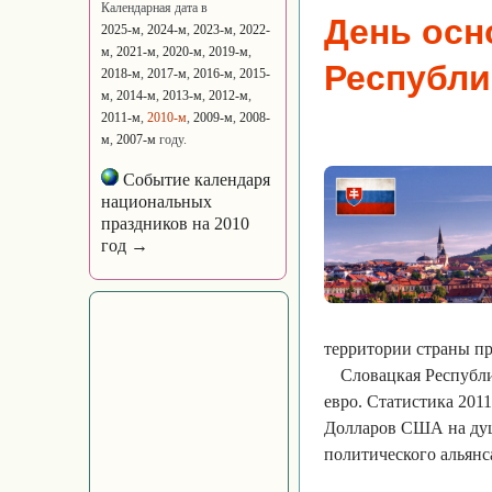
Календарная дата в
День осн
2025-м
,
2024-м
,
2023-м
,
2022-
м
,
2021-м
,
2020-м
,
2019-м
,
Республи
2018-м
,
2017-м
,
2016-м
,
2015-
м
,
2014-м
,
2013-м
,
2012-м
,
2011-м
,
2010-м
,
2009-м
,
2008-
м
,
2007-м
году.
Событие календаря
национальных
праздников на 2010
год →
территории страны пр
Словацкая Республи
евро. Статистика 201
Долларов США на душу
политического альян