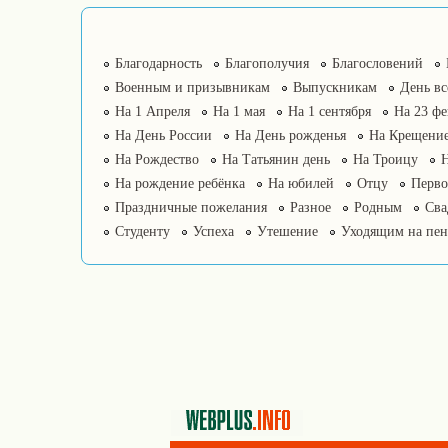
Благодарность
Благополучия
Благословений
Военным и призывникам
Выпускникам
День в
На 1 Апреля
На 1 мая
На 1 сентября
На 23 фе
На День России
На День рожденья
На Крещение
На Рождество
На Татьянин день
На Троицу
На рождение ребёнка
На юбилей
Отцу
Перво
Праздничные пожелания
Разное
Родным
Сва
Студенту
Успеха
Утешение
Уходящим на пе