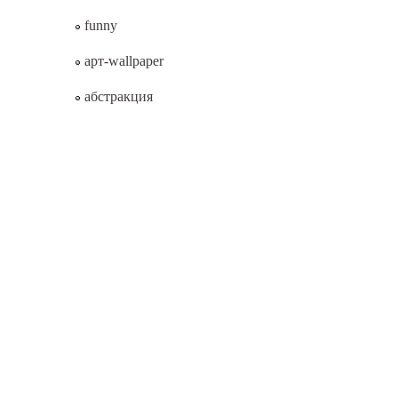
funny
арт-wallpaper
абстракция