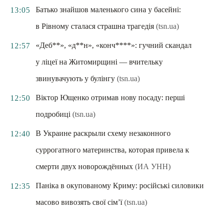
Батько знайшов маленького сина у басейні:
13:05
в Рівному сталася страшна трагедія
(tsn.ua)
«Деб**», «д**н», «конч****»: гучний скандал
12:57
у ліцеї на Житомирщині — вчительку
звинувачують у булінгу
(tsn.ua)
Віктор Ющенко отримав нову посаду: перші
12:50
подробиці
(tsn.ua)
В Украине раскрыли схему незаконного
12:40
суррогатного материнства, которая привела к
смерти двух новорождённых
(ИА УНН)
Паніка в окупованому Криму: російські силовики
12:35
масово вивозять свої сім’ї
(tsn.ua)