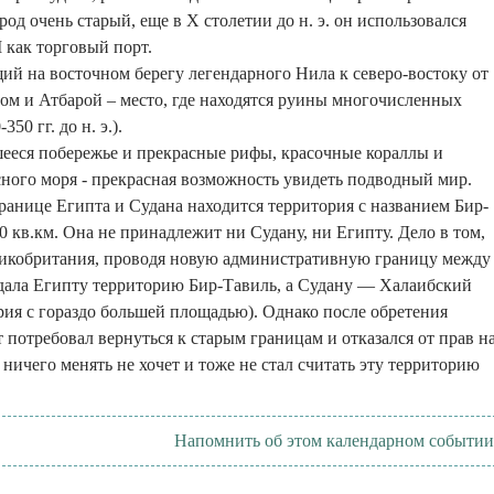
од очень старый, еще в Х столетии до н. э. он использовался
 как торговый порт.
ий на восточном берегу легендарного Нила к северо-востоку от
м и Атбарой – место, где находятся руины многочисленных
50 гг. до н. э.).
ееся побережье и прекрасные рифы, красочные кораллы и
сного моря - прекрасная возможность увидеть подводный мир.
границе Египта и Судана находится территория с названием Бир-
 кв.км. Она не принадлежит ни Судану, ни Египту. Дело в том,
еликобритания, проводя новую административную границу между
дала Египту территорию Бир-Тавиль, а Судану — Халаибский
рия с гораздо большей площадью). Однако после обретения
 потребовал вернуться к старым границам и отказался от прав н
ничего менять не хочет и тоже не стал считать эту территорию
Напомнить об этом календарном событии