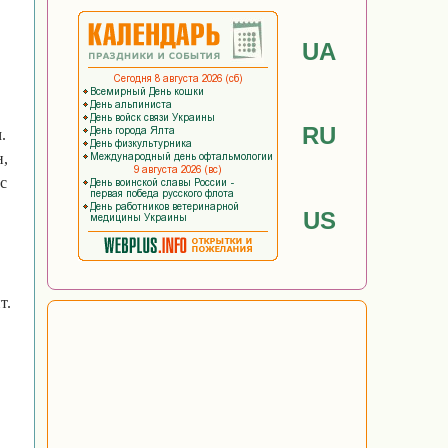
UA
RU
.
н,
с
US
т.