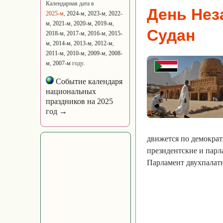
Календарная дата в
День Нез
2025-м
,
2024-м
,
2023-м
,
2022-
м
,
2021-м
,
2020-м
,
2019-м
,
Судан
2018-м
,
2017-м
,
2016-м
,
2015-
м
,
2014-м
,
2013-м
,
2012-м
,
2011-м
,
2010-м
,
2009-м
,
2008-
м
,
2007-м
году.
Событие календаря
национальных
праздников на 2025
год →
движется по демократ
президентские и парла
Парламент двухпалатн