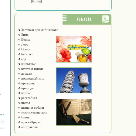
(tsn.ua)
ОБОИ
Заставки для мобильного
Зима
Весна
Лето
Осень
бабочки
еда
животные
котята и кошки
лошади
подводный мир
праздник
природа
а
птицы
расслабься
цветы
щенки и собаки
экзотические авто
funny
 »
арт-wallpaper
абстракция