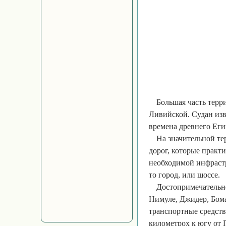
Большая часть тер
Ливийской. Судан изв
времена древнего Египт
На значительной те
дорог, которые практ
необходимой инфрастр
то город, или шоссе.
Достопримечательно
Нимуле, Джидер, Бом
транспортные средств
километрох к югу от 