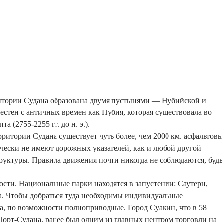
ритории Судана образована двумя пустынями — Нубийской и
естен с античных времен как Нубия, которая существовала во
а (2755-2255 гг. до н. э.).
рритории Судана существует чуть более, чем 2000 км. асфальтов
ически не имеют дорожных указателей, как и любой другой
уктуры. Правила движения почти никогда не соблюдаются, буд
сти. Национальные парки находятся в запустении: Саутерн,
а. Чтобы добраться туда необходимы индивидуальные
а, по возможности полноприводные. Город Суакин, что в 58
Порт-Судана, ранее был одним из главных центром торговли на