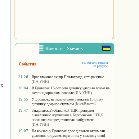
Новости - Украина
все новости раздела
События
Все разделы
21:26
Враг атаковал центр Павлограда, есть раненые
(ИА УНН)
ых
20:04
В Броварах 13-летнюю девочку ударило током на
железнодорожном вокзале
(ИА УНН)
19:55
У Броварах на залізничному вокзалі 13-річну
ь
дівчинку вдарило струмом
(КиевВласть)
19:47
Закарпатский областной ТЦК проверяет
выявленные нарушения в Береговском РТЦК
после визита представителя омбудсмена
(ИА УНН)
19:07
На вокзалі у Броварах двоє дівчаток отримали
ураження струмом: одна з них у важкому стані