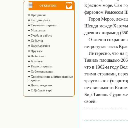
Красном море. Сам гор
ОТКРЫТКИ
фараоном Рамсесом III
Праздники
Город Мероэ, лежащ
Сегодня День...
Смешные открытки
Шенди между Хартумо
Моя семья
древних пирамид (350-3
Учёба и работа
Отлично сохранивш
События
Поздравления
нетронутая часть Кра
Друзьям
Интересно, что на 
Любимым
Тавиль площадью 2060
Брачные
Ретро открытки
что в 1902-м году В
Соболезнования
этими странами, пере
Христианские анимированные
открытки
треугольник (террито
День рождения
независимости Египет
С Добрым утро
Бир-Тавиль. Судан же 
своей.