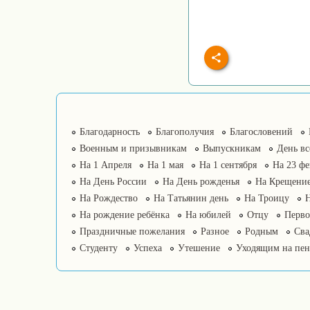
Благодарность
Благополучия
Благословений
Военным и призывникам
Выпускникам
День в
На 1 Апреля
На 1 мая
На 1 сентября
На 23 фе
На День России
На День рожденья
На Крещение
На Рождество
На Татьянин день
На Троицу
На рождение ребёнка
На юбилей
Отцу
Перво
Праздничные пожелания
Разное
Родным
Сва
Студенту
Успеха
Утешение
Уходящим на пе