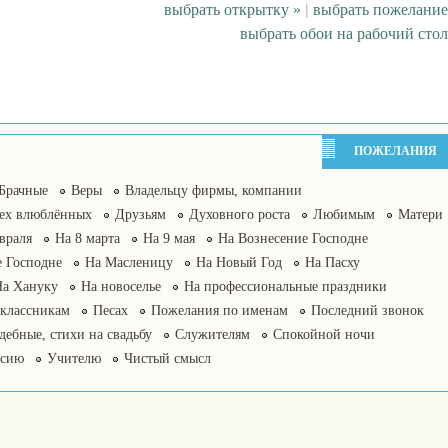
выбрать открытку »
|
выбрать пожелание
выбрать обои на рабочий стол
ПОЖЕЛАНИЯ
Брачные
Веры
Владельцу фирмы, компании
сех влюблённых
Друзьям
Духовного роста
Любимым
Матери
враля
На 8 марта
На 9 мая
На Вознесение Господне
 Господне
На Масленицу
На Новый Год
На Пасху
На Хануку
На новоселье
На профессиональные праздники
классникам
Песах
Пожелания по именам
Последний звонок
дебные, стихи на свадьбу
Служителям
Спокойной ночи
нсию
Учителю
Чистый смысл