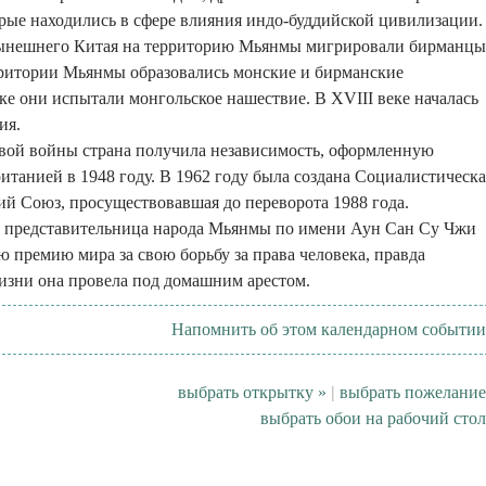
рые находились в сфере влияния индо-буддийской цивилизации.
нынешнего Китая на территорию Мьянмы мигрировали бирманцы
рритории Мьянмы образовались монские и бирманские
еке они испытали монгольское нашествие. В XVIII веке началась
ия.
вой войны страна получила независимость, оформленную
итанией в 1948 году. В 1962 году была создана Социалистическа
й Союз, просуществовавшая до переворота 1988 года.
о представительница народа Мьянмы по имени Аун Сан Су Чжи
 премию мира за свою борьбу за права человека, правда
изни она провела под домашним арестом.
Напомнить об этом календарном событии
выбрать открытку »
|
выбрать пожелание
выбрать обои на рабочий стол