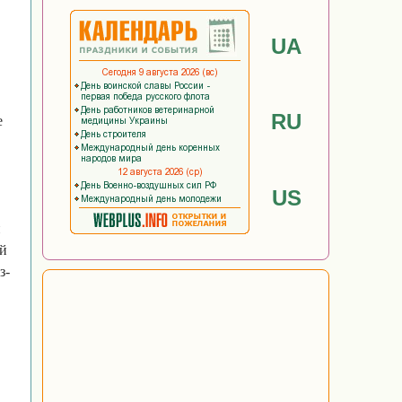
UA
RU
е
US
й
ей
з-