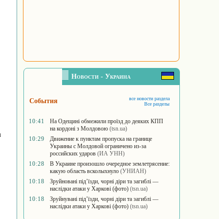
Новости - Украина
все новости раздела
События
Все разделы
10:41
На Одещині обмежили проїзд до деяких КПП
на кордоні з Молдовою
(tsn.ua)
а
10:29
Движение к пунктам пропуска на границе
Украины с Молдовой ограничено из-за
российских ударов
(ИА УНН)
10:28
В Украине произошло очередное землетрясение:
какую область всколыхнуло
(УНИАН)
10:18
Зруйновані під’їзди, чорні діри та загиблі —
наслідки атаки у Харкові (фото)
(tsn.ua)
10:18
Зруйнувані під’їзди, чорні діри та загиблі —
наслідки атаки у Харкові (фото)
(tsn.ua)