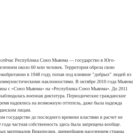
 сейчас Республика Союз Мьянма — государство в Юго-
елением около 60 млн человек. Территория обрела свою
икобритании в 1948 году, попав под влияние "добрых" людей из
 коммунистическими наклонностями. В октябре 2010 года Мьянм
раны с «Союз Мьянма» на «Республика Союз Мьянма». До 2011
ё наблюдалась военная диктатура. Периодические гражданские
ремя надеялись на возможную оттепель, даже была надежда
данским лицам.
ом государстве до последнего времени властями в расчет не
 года частная собственность здесь была запрещена вообще.
ных материалов Википедии, древнейшим населением страны