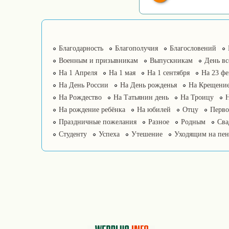
Благодарность
Благополучия
Благословений
Военным и призывникам
Выпускникам
День в
На 1 Апреля
На 1 мая
На 1 сентября
На 23 фе
На День России
На День рожденья
На Крещение
На Рождество
На Татьянин день
На Троицу
На рождение ребёнка
На юбилей
Отцу
Перво
Праздничные пожелания
Разное
Родным
Сва
Студенту
Успеха
Утешение
Уходящим на пе