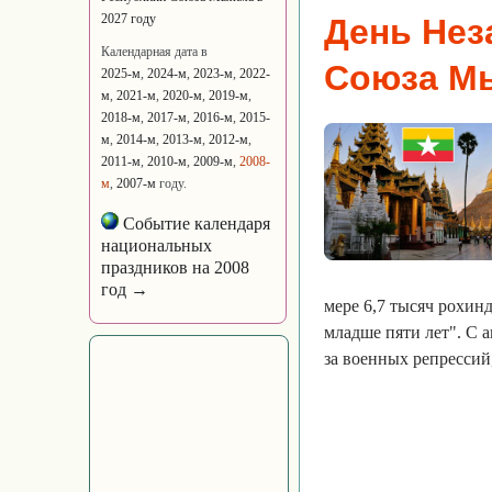
2027 году
День Нез
Календарная дата в
Союза М
2025-м
,
2024-м
,
2023-м
,
2022-
м
,
2021-м
,
2020-м
,
2019-м
,
2018-м
,
2017-м
,
2016-м
,
2015-
м
,
2014-м
,
2013-м
,
2012-м
,
2011-м
,
2010-м
,
2009-м
,
2008-
м
,
2007-м
году.
Событие календаря
национальных
праздников на 2008
год →
мере 6,7 тысяч рохин
младше пяти лет". С а
за военных репрессий