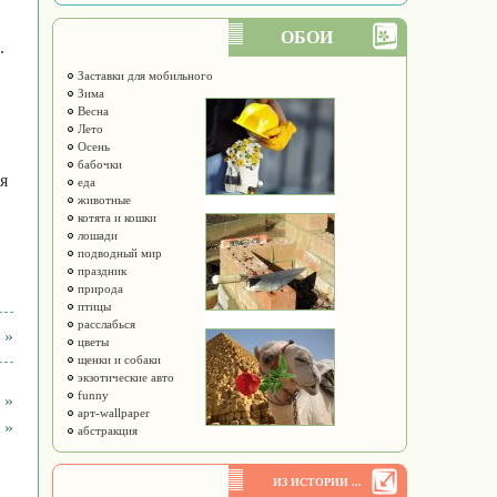
ОБОИ
.
Заставки для мобильного
Зима
Весна
Лето
Осень
бабочки
я
еда
животные
котята и кошки
лошади
подводный мир
праздник
природа
птицы
расслабься
 »
цветы
щенки и собаки
экзотические авто
funny
 »
арт-wallpaper
 »
абстракция
ИЗ ИСТОРИИ ...