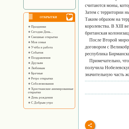
считаются моны, кото
Затем с территории 
ОТКРЫТКИ
Таким образом на те
королевства. В XIII в
Праздники
Сегодня День...
британская колонизац
Смешные открытки
После Второй миро
Моя семья
договором с Великобр
Учёба и работа
События
республика Бирмански
Поздравления
Примечательно, чт
Друзьям
получила Нобелевскую
Любимым
Брачные
значительную часть ж
Ретро открытки
Соболезнования
Христианские анимированные
открытки
День рождения
С Добрым утро