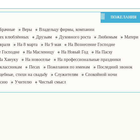
ПОЖЕЛАНИЯ
Брачные
Веры
Владельцу фирмы, компании
сех влюблённых
Друзьям
Духовного роста
Любимым
Матери
враля
На 8 марта
На 9 мая
На Вознесение Господне
 Господне
На Масленицу
На Новый Год
На Пасху
На Хануку
На новоселье
На профессиональные праздники
классникам
Песах
Пожелания по именам
Последний звонок
дебные, стихи на свадьбу
Служителям
Спокойной ночи
нсию
Учителю
Чистый смысл