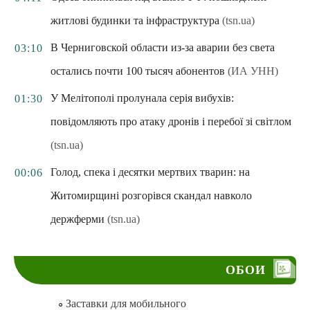
житлові будинки та інфраструктура
(tsn.ua)
В Черниговской области из-за аварии без света
03:10
остались почти 100 тысяч абонентов
(ИА УНН)
У Мелітополі пролунала серія вибухів:
01:30
повідомляють про атаку дронів і перебої зі світлом
(tsn.ua)
Голод, спека і десятки мертвих тварин: на
00:06
Житомирщині розгорівся скандал навколо
держферми
(tsn.ua)
ОБОИ
Заставки для мобильного