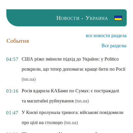
Новости - Украина
все новости раздела
События
Все разделы
США різко змінили підхід до України: у Politico
04:57
розкрили, що тепер допомагає краще бити по Росії
(tsn.ua)
Росія вдарила КАБами по Сумах: є постраждалі
03:16
та масштабні руйнування
(tsn.ua)
У Києві пролунала тривога: військові повідомили
01:47
про цілі на столицю
(tsn.ua)