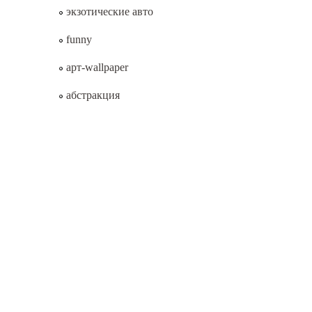
экзотические авто
funny
арт-wallpaper
абстракция