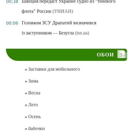
Швеция передаст Украине судно из "теневого
00:38
флота" России
(УНИАН)
Головком ЗСУ Драпатий визначився
00:06
із заступником — Безугла
(tsn.ua)
ОБОИ
Заставки для мобильного
Зима
Весна
Лето
Осень
бабочки