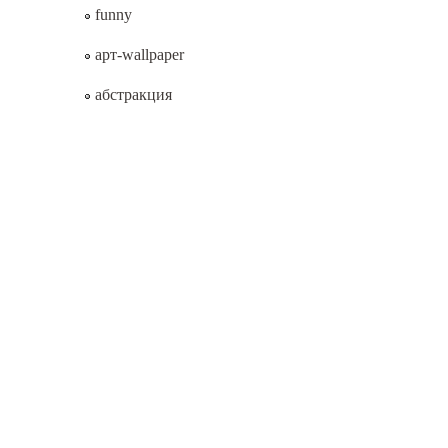
funny
арт-wallpaper
абстракция