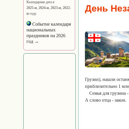
Календарная дата в
День Нез
2025-м
,
2024-м
,
2023-м
,
2022-
м
году.
Событие календаря
национальных
праздников на 2026
год →
Грузии), нашли остан
приблизительно 1 млн.
Семья для грузина -
А слово отца - закон.