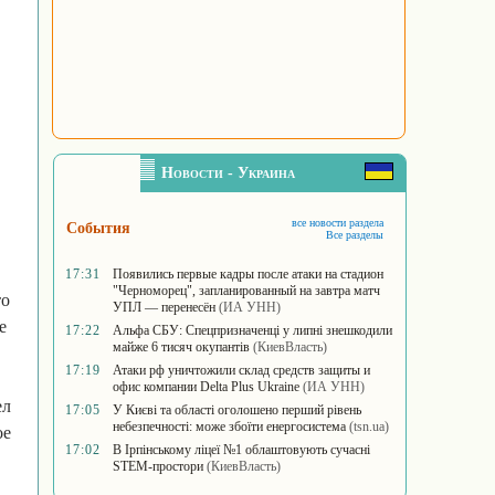
Новости - Украина
все новости раздела
События
Все разделы
17:31
Появились первые кадры после атаки на стадион
"Черноморец", запланированный на завтра матч
то
УПЛ — перенесён
(ИА УНН)
е
17:22
Альфа СБУ: Спецпризначенці у липні знешкодили
майже 6 тисяч окупантів
(КиевВласть)
17:19
Атаки рф уничтожили склад средств защиты и
офис компании Delta Plus Ukraine
(ИА УНН)
ел
17:05
У Києві та області оголошено перший рівень
небезпечності: може збоїти енергосистема
(tsn.ua)
ое
17:02
В Ірпінському ліцеї №1 облаштовують сучасні
STEM-простори
(КиевВласть)