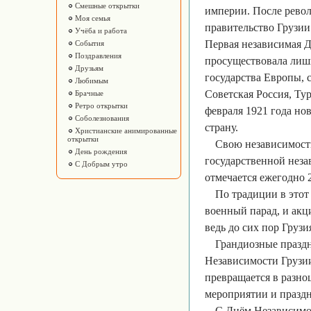
Смешные открытки
империи. После револ
Моя семья
правительство Грузии
Учёба и работа
Первая независимая Д
События
Поздравления
просуществовала лишь 
Друзьям
государства Европы, 
Любимым
Советская Россия, Ту
Брачные
Ретро открытки
февраля 1921 года нов
Соболезнования
страну.
Христианские анимированные
открытки
Свою независимость
День рождения
государственной неза
С Добрым утро
отмечается ежегодно 2
По традиции в этот
военный парад, и акц
ведь до сих пор Грузи
Грандиозные праздн
Независимости Грузии
превращается в разно
мероприятии и праздн
С Днём Независимо