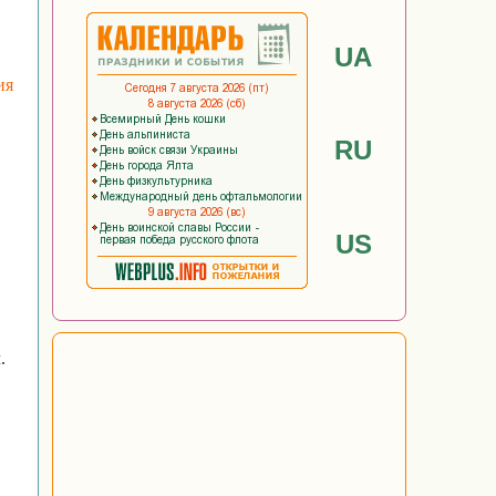
UA
ия
RU
US
.