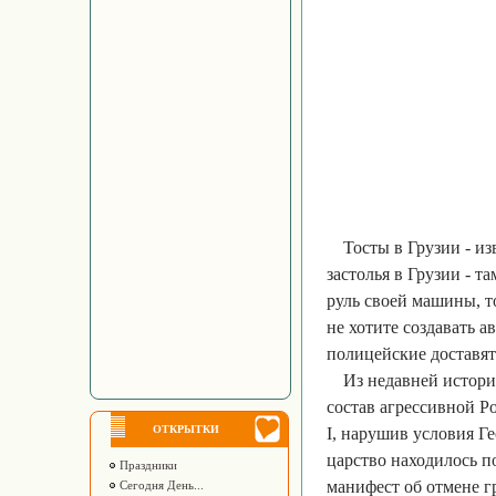
Тосты в Грузии - и
застолья в Грузии - т
руль своей машины, т
не хотите создавать а
полицейские доставят
Из недавней истори
состав агрессивной Р
ОТКРЫТКИ
I, нарушив условия Г
царство находилось п
Праздники
манифест об отмене г
Сегодня День...