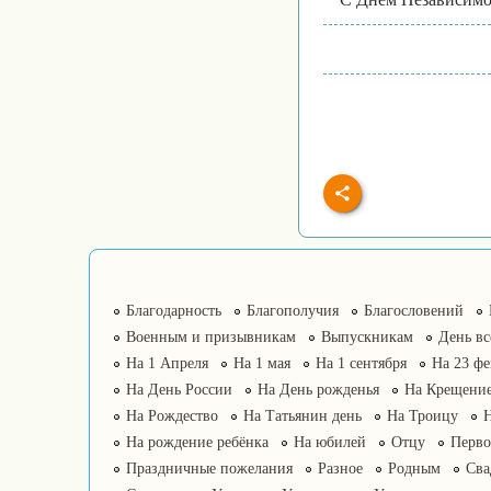
Благодарность
Благополучия
Благословений
Военным и призывникам
Выпускникам
День в
На 1 Апреля
На 1 мая
На 1 сентября
На 23 фе
На День России
На День рожденья
На Крещение
На Рождество
На Татьянин день
На Троицу
На рождение ребёнка
На юбилей
Отцу
Перво
Праздничные пожелания
Разное
Родным
Сва