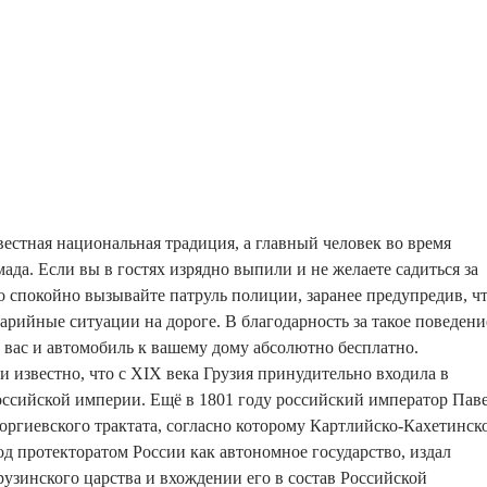
звестная национальная традиция, а главный человек во время
амада. Если вы в гостях изрядно выпили и не желаете садиться за
о спокойно вызывайте патруль полиции, заранее предупредив, ч
варийные ситуации на дороге. В благодарность за такое поведени
 вас и автомобиль к вашему дому абсолютно бесплатно.
и известно, что с XIX века Грузия принудительно входила в
оссийской империи. Ещё в 1801 году российский император Пав
еоргиевского трактата, согласно которому Картлийско-Кахетинск
од протекторатом России как автономное государство, издал
рузинского царства и вхождении его в состав Российской