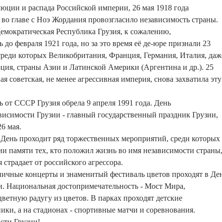
юции и распада Российской империи, 26 мая 1918 года
 во главе с Ноэ Жордания провозгласило независимость страны.
емократическая Республика Грузия, к сожалению,
до февраля 1921 года, но за это время её де-юре признали 23
среди которых Великобритания, Франция, Германия, Италия, даж
рция, страны Азии и Латинской Америки (Аргентина и др.). 25
ая советская, не менее агрессивная империя, снова захватила эту
 от СССР Грузия обрела 9 апреля 1991 года. День
висимости Грузии - главный государственный праздник Грузии,
6 мая.
 День проходит ряд торжественных мероприятий, среди которых
ии памяти тех, кто положил жизнь во имя независимости страны
я страдает от российского агрессора.
ичные концерты и знаменитый фестиваль цветов проходят в Де
. Национальная достопримечательность - Мост Мира,
цветную радугу из цветов. В парках проходят детские
ики, а на стадионах - спортивные матчи и соревнования.
сти Грузии!