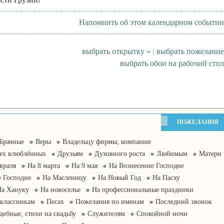
Напомнить об этом календарном событии
выбрать открытку »
|
выбрать пожелание
выбрать обои на рабочий стол
ПОЖЕЛАНИЯ
Брачные
Веры
Владельцу фирмы, компании
сех влюблённых
Друзьям
Духовного роста
Любимым
Матери
враля
На 8 марта
На 9 мая
На Вознесение Господне
 Господне
На Масленицу
На Новый Год
На Пасху
На Хануку
На новоселье
На профессиональные праздники
классникам
Песах
Пожелания по именам
Последний звонок
дебные, стихи на свадьбу
Служителям
Спокойной ночи