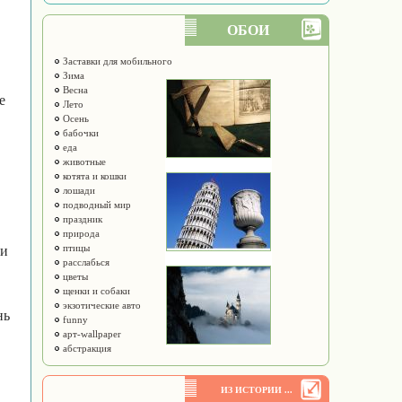
ОБОИ
Заставки для мобильного
Зима
Весна
е
Лето
Осень
бабочки
еда
животные
котята и кошки
лошади
подводный мир
праздник
природа
птицы
 и
расслабься
,
цветы
щенки и собаки
экзотические авто
нь
funny
арт-wallpaper
абстракция
ИЗ ИСТОРИИ ...