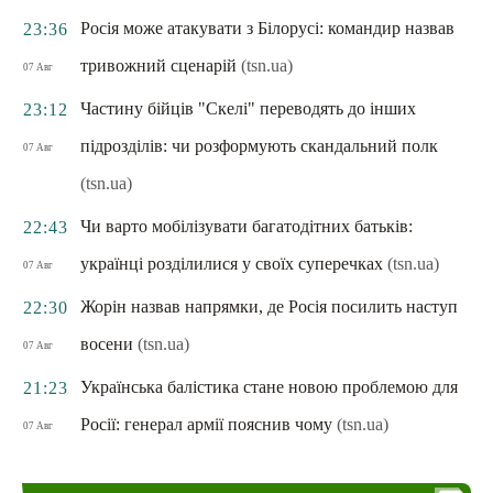
Росія може атакувати з Білорусі: командир назвав
23:36
тривожний сценарій
(tsn.ua)
07 Авг
Частину бійців "Скелі" переводять до інших
23:12
підрозділів: чи розформують скандальний полк
07 Авг
(tsn.ua)
Чи варто мобілізувати багатодітних батьків:
22:43
українці розділилися у своїх суперечках
(tsn.ua)
07 Авг
Жорін назвав напрямки, де Росія посилить наступ
22:30
восени
(tsn.ua)
07 Авг
Українська балістика стане новою проблемою для
21:23
Росії: генерал армії пояснив чому
(tsn.ua)
07 Авг