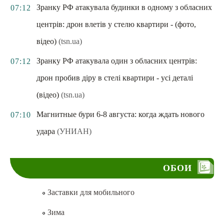
Зранку РФ атакувала будинки в одному з обласних
07:12
центрів: дрон влетів у стелю квартири - (фото,
відео)
(tsn.ua)
Зранку РФ атакувала один з обласних центрів:
07:12
дрон пробив діру в стелі квартири - усі деталі
(відео)
(tsn.ua)
Магнитные бури 6-8 августа: когда ждать нового
07:10
удара
(УНИАН)
ОБОИ
Заставки для мобильного
Зима