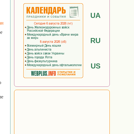
UA
ан
ре
RU
US
о
ле