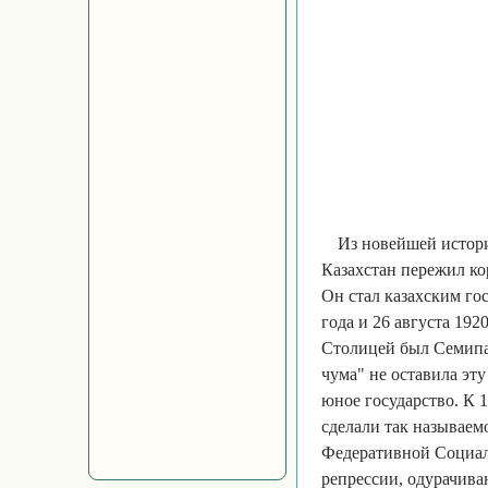
Из новейшей истори
Казахстан пережил к
Он стал казахским го
года и 26 августа 19
Столицей был Семипа
чума" не оставила эт
юное государство. К 
сделали так называем
Федеративной Социал
репрессии, одурачива