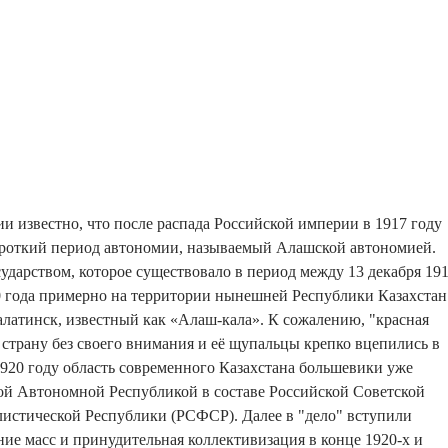
и известно, что после распада Российской империи в 1917 году
ороткий период автономии, называемый Алашской автономией.
сударством, которое существовало в период между 13 декабря 19
20 года примерно на территории нынешней Республики Казахстан
латинск, известный как «Алаш-кала». К сожалению, "красная
у страну без своего внимания и её щупальцы крепко вцепились в
1920 году область современного Казахстана большевики уже
ой Автономной Республикой в составе Российской Советской
истической Республики (РСФСР). Далее в "дело" вступили
ние масс и принудительная коллективизация в конце 1920-х и