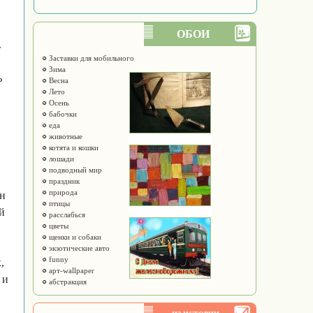
ОБОИ
.
Заставки для мобильного
Зима
ь
Весна
Лето
Осень
бабочки
еда
животные
котята и кошки
лошади
подводный мир
праздник
природа
ан
птицы
й
расслабься
цветы
щенки и собаки
экзотические авто
funny
,
арт-wallpaper
 и
абстракция