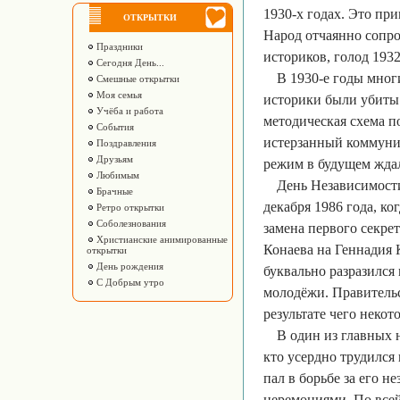
1930-х годах. Это пр
ОТКРЫТКИ
Народ отчаянно сопро
Праздники
историков, голод 1932
Сегодня День...
В 1930-е годы мног
Смешные открытки
Моя семья
историки были убиты 
Учёба и работа
методическая схема п
События
истерзанный коммунис
Поздравления
Друзьям
режим в будущем жда
Любимым
День Независимости
Брачные
декабря 1986 года, к
Ретро открытки
Соболезнования
замена первого секр
Христианские анимированные
Конаева на Геннадия К
открытки
День рождения
буквально разразился
С Добрым утро
молодёжи. Правительс
результате чего некот
В один из главных 
кто усердно трудился
пал в борьбе за его 
церемониями. По всей