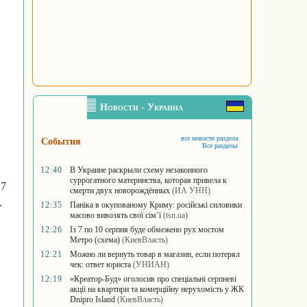
Новости - Украина
все новости раздела
События
Все разделы
12:40
В Украине раскрыли схему незаконного
суррогатного материнства, которая привела к
17
смерти двух новорождённых
(ИА УНН)
.
12:35
Паніка в окупованому Криму: російські силовики
масово вивозять свої сім’ї
(tsn.ua)
12:26
Із 7 по 10 серпня буде обмежено рух мостом
Метро (схема)
(КиевВласть)
12:21
Можно ли вернуть товар в магазин, если потерял
чек: ответ юриста
(УНИАН)
12:19
«Креатор-Буд» оголосив про спеціальні серпневі
акції на квартири та комерційну нерухомість у ЖК
Dnipro Island
(КиевВласть)