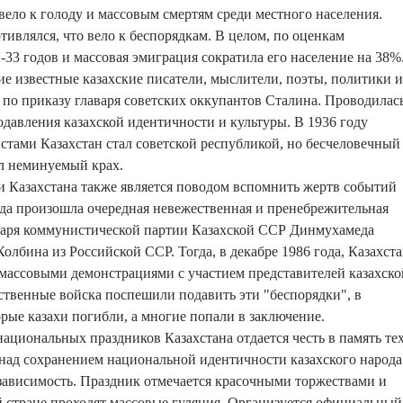
ивело к голоду и массовым смертям среди местного населения.
тивлялся, что вело к беспорядкам. В целом, по оценкам
-33 годов и массовая эмиграция сократила его население на 38%
ие известные казахские писатели, мыслители, поэты, политики и
по приказу главаря советских оккупантов Сталина. Проводилас
одавления казахской идентичности и культуры. В 1936 году
тами Казахстан стал советской республикой, но бесчеловечный
л неминуемый крах.
 Казахстана также является поводом вспомнить жертв событий
огда произошла очередная невежественная и пренебрежительная
етаря коммунистической партии Казахской ССР Динмухамеда
олбина из Российской ССР. Тогда, в декабре 1986 года, Казахст
 массовыми демонстрациями с участием представителей казахско
твенные войска поспешили подавить эти "беспорядки", в
орые казахи погибли, а многие попали в заключение.
национальных праздников Казахстана отдается честь в память тех
 над сохранением национальной идентичности казахского народа
независимость. Праздник отмечается красочными торжествами и
 стране проходят массовые гуляния. Организуется официальный