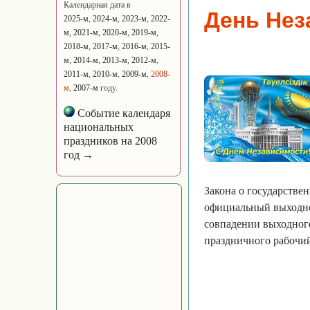
Календарная дата в
День Нез
2025-м
,
2024-м
,
2023-м
,
2022-
м
,
2021-м
,
2020-м
,
2019-м
,
2018-м
,
2017-м
,
2016-м
,
2015-
м
,
2014-м
,
2013-м
,
2012-м
,
2011-м
,
2010-м
,
2009-м
,
2008-
м
,
2007-м
году.
Событие календаря
национальных
праздников на 2008
год →
Закона о государствен
официальный выходной
совпадении выходног
праздничного рабочий