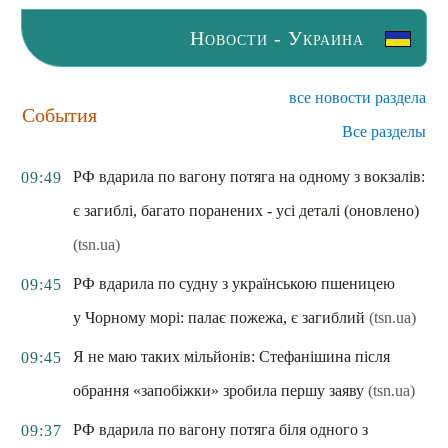
Новости - Украина
все новости раздела
События
Все разделы
РФ вдарила по вагону потяга на одному з вокзалів:
09:49
є загиблі, багато поранених - усі деталі (оновлено)
(tsn.ua)
РФ вдарила по судну з українською пшеницею
09:45
у Чорному морі: палає пожежа, є загиблий
(tsn.ua)
Я не маю таких мільйонів: Стефанішина після
09:45
обрання «запобіжки» зробила першу заяву
(tsn.ua)
РФ вдарила по вагону потяга біля одного з
09:37