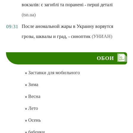
вокзалів: є загиблі та поранені - перші деталі
(tsn.ua)
После аномальной жары в Украину ворвутся
09:31
грозы, шквалы и град, - синоптик
(УНИАН)
ОБОИ
Заставки для мобильного
Зима
Весна
Лето
Осень
бабочки