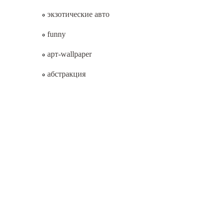
экзотические авто
funny
арт-wallpaper
абстракция