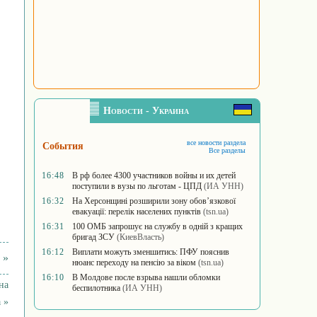
Новости - Украина
все новости раздела
События
Все разделы
16:48
В рф более 4300 участников войны и их детей
поступили в вузы по льготам - ЦПД
(ИА УНН)
16:32
На Херсонщині розширили зону обов’язкової
евакуації: перелік населених пунктів
(tsn.ua)
16:31
100 ОМБ запрошує на службу в одній з кращих
бригад ЗСУ
(КиевВласть)
16:12
Виплати можуть зменшитись: ПФУ пояснив
 »
нюанс переходу на пенсію за віком
(tsn.ua)
16:10
В Молдове после взрыва нашли обломки
на
беспилотника
(ИА УНН)
 »