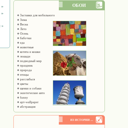
ОБОИ
 »
 »
Заставки для мобильного
Зима
Весна
 »
Лето
Осень
бабочки
еда
животные
котята и кошки
лошади
подводный мир
праздник
природа
птицы
расслабься
цветы
щенки и собаки
экзотические авто
funny
арт-wallpaper
абстракция
ИЗ ИСТОРИИ ...