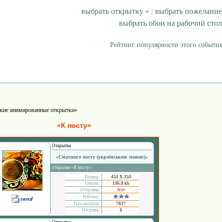
выбрать открытку »
|
выбрать пожелание
выбрать обои на рабочий стол
Рейтинг популярности этого события
кие анимированные открытки»
«К посту»
Открытка
«Смачного посту (українською мовою)»
открытки «К посту»
Размер:
450 Х 350
Объем:
106.8 kb
Отправка:
free
Рейтинг:
Просмотров:
7837
Отсылок:
6