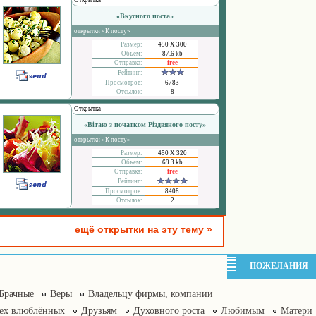
Открытка
«Вкусного поста»
открытки «К посту»
Размер:
450 Х 300
Объем:
87.6 kb
Отправка:
free
Рейтинг:
Просмотров:
6783
Отсылок:
8
Открытка
«Вітаю з початком Різдвяного посту»
открытки «К посту»
Размер:
450 Х 320
Объем:
69.3 kb
Отправка:
free
Рейтинг:
Просмотров:
8408
Отсылок:
2
ещё открытки на эту тему »
ПОЖЕЛАНИЯ
Брачные
Веры
Владельцу фирмы, компании
сех влюблённых
Друзьям
Духовного роста
Любимым
Матери