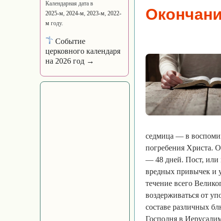
Календарная дата в
Окончани
2025-м
,
2024-м
,
2023-м
,
2022-
м
году.
Событие
церковного календаря
на 2026 год →
седмица — в воспомин
погребения Христа. О
— 48 дней. Пост, или 
вредных привычек и у
течение всего Велико
воздерживаться от упо
составе различных бл
Господня в Иерусалим