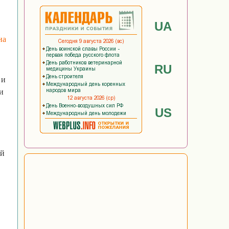
UA
на
RU
 и
и
US
ей
В