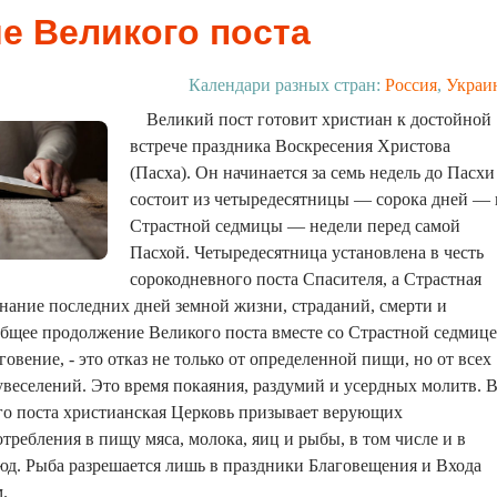
е Великого поста
Календари разных стран:
Россия
,
Украи
Великий пост готовит христиан к достойной
встрече праздника Воскресения Христова
(Пасха). Он начинается за семь недель до Пасхи
состоит из четыредесятницы — сорока дней — 
Страстной седмицы — недели перед самой
Пасхой. Четыредесятница установлена в честь
сорокодневного поста Спасителя, а Страстная
ание последних дней земной жизни, страданий, смерти и
бщее продолжение Великого поста вместе со Страстной седмиц
говение, - это отказ не только от определенной пищи, но от всех
веселений. Это время покаяния, раздумий и усердных молитв. 
го поста христианская Церковь призывает верующих
требления в пищу мяса, молока, яиц и рыбы, в том числе и в
юд. Рыба разрешается лишь в праздники Благовещения и Входа
.