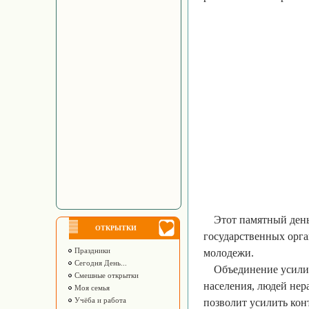
Этот памятный ден
ОТКРЫТКИ
государственных орга
Праздники
молодежи.
Сегодня День...
Объединение усили
Смешные открытки
населения, людей нер
Моя семья
Учёба и работа
позволит усилить ко