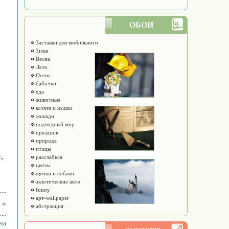
ОБОИ
Заставки для мобильного
Зима
Весна
Лето
Осень
бабочки
еда
животные
котята и кошки
лошади
подводный мир
праздник
природа
птицы
»
,
расслабься
цветы
щенки и собаки
экзотические авто
funny
арт-wallpaper
 »
абстракция
на