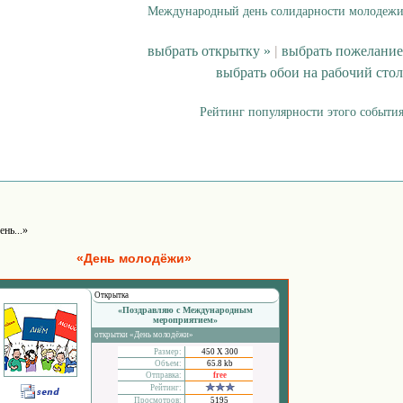
Международный день солидарности молодежи
выбрать открытку »
|
выбрать пожелание
выбрать обои на рабочий стол
Рейтинг популярности этого события
ень...»
«День молодёжи»
Открытка
«Поздравляю с Международным
мероприятием»
открытки «День молодёжи»
Размер:
450 Х 300
Объем:
65.8 kb
Отправка:
free
Рейтинг:
Просмотров:
5195