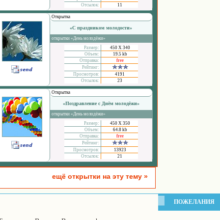
Отсылок:
11
Открытка
«С праздником молодости»
открытки «День молодёжи»
Размер:
450 Х 340
Объем:
19.5 kb
Отправка:
free
Рейтинг:
Просмотров:
4191
Отсылок:
23
Открытка
«Поздравление с Днём молодёжи»
открытки «День молодёжи»
Размер:
450 Х 350
Объем:
64.8 kb
Отправка:
free
Рейтинг:
Просмотров:
13923
Отсылок:
21
ещё открытки на эту тему »
ПОЖЕЛАНИЯ