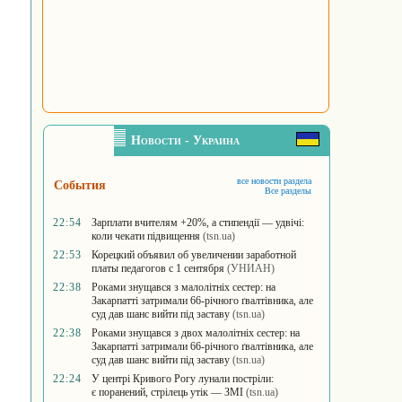
Новости - Украина
все новости раздела
События
Все разделы
22:54
Зарплати вчителям +20%, а стипендії — удвічі:
коли чекати підвищення
(tsn.ua)
22:53
Корецкий объявил об увеличении заработной
платы педагогов с 1 сентября
(УНИАН)
22:38
Роками знущався з малолітніх сестер: на
Закарпатті затримали 66-річного ґвалтівника, але
суд дав шанс вийти під заставу
(tsn.ua)
22:38
Роками знущався з двох малолітніх сестер: на
Закарпатті затримали 66-річного ґвалтівника, але
суд дав шанс вийти під заставу
(tsn.ua)
22:24
У центрі Кривого Рогу лунали постріли:
є поранений, стрілець утік — ЗМІ
(tsn.ua)