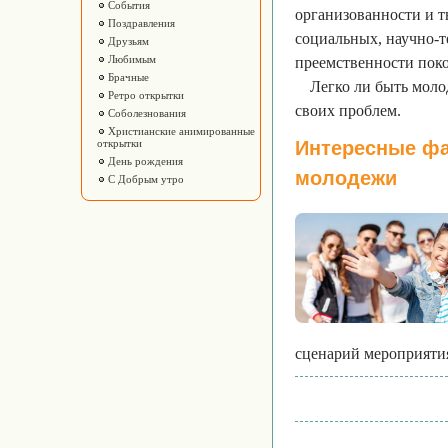
События
организованности и т
Поздравления
социальных, научно-т
Друзьям
Любимым
преемственности поко
Брачные
Легко ли быть моло
Ретро открытки
своих проблем.
Соболезнования
Христианские анимированные
открытки
Интересные фа
День рождения
молодежи
С Добрым утро
сценарий мероприятия