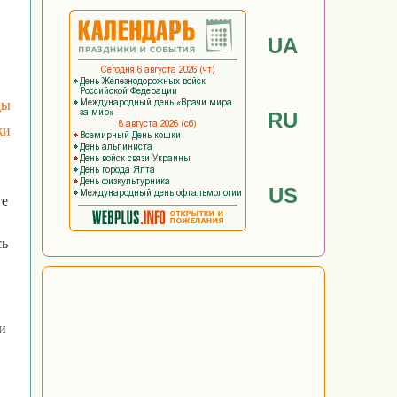
UA
ды
RU
жи
US
те
сь
и