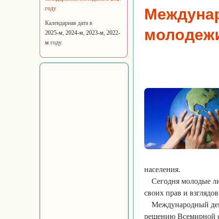
году
Междунар
Календарная дата в
молодеж
2025-м
,
2024-м
,
2023-м
,
2022-
м
году.
населения.
Сегодня молодые лю
своих прав и взглядов
Международный день
решению Всемирной ф