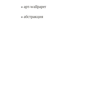
арт-wallpaper
абстракция