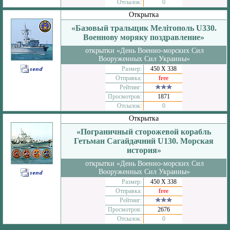
Отсылок:
0
Открытка
«Базовый тральщик Мелітополь U330.
Военнову моряку поздравление»
открытки «День Военно-морских Сил
Вооруженных Сил Украины»
Размер:
450 Х 338
Отправка:
free
Рейтинг:
Просмотров:
1871
Отсылок:
0
Открытка
«Пограничный сторожевой корабль
Гетьман Сагайдачний U130. Морская
история»
открытки «День Военно-морских Сил
Вооруженных Сил Украины»
Размер:
450 Х 338
Отправка:
free
Рейтинг:
Просмотров:
2676
Отсылок:
0