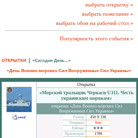
выбрать открытку »
выбрать пожелание »
выбрать обои на рабочий стол »
Популярность этого события »
|
ОТКРЫТКИ
«Сегодня День...»
«День Военно-морских Сил Вооруженных Сил Украины»
Открытка
«Морской тральщик Черкаси U311. Честь
украинским морякам»
открытки «День Военно-морских Сил
Вооруженных Сил Украины»
Размер:
450 Х 338
Отправка:
free
Рейтинг:
Просмотров:
1709