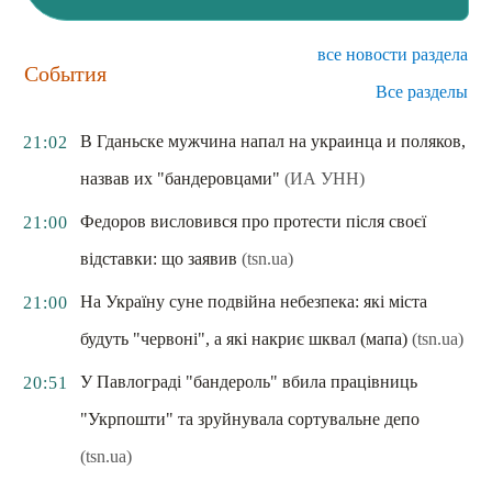
все новости раздела
События
Все разделы
В Гданьске мужчина напал на украинца и поляков,
21:02
назвав их "бандеровцами"
(ИА УНН)
Федоров висловився про протести після своєї
21:00
відставки: що заявив
(tsn.ua)
На Україну суне подвійна небезпека: які міста
21:00
будуть "червоні", а які накриє шквал (мапа)
(tsn.ua)
У Павлограді "бандероль" вбила працівниць
20:51
"Укрпошти" та зруйнувала сортувальне депо
(tsn.ua)