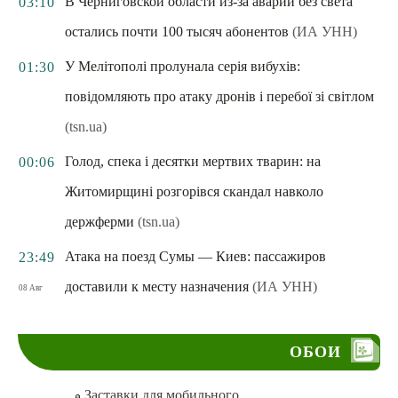
В Черниговской области из-за аварии без света
03:10
остались почти 100 тысяч абонентов
(ИА УНН)
У Мелітополі пролунала серія вибухів:
01:30
повідомляють про атаку дронів і перебої зі світлом
(tsn.ua)
Голод, спека і десятки мертвих тварин: на
00:06
Житомирщині розгорівся скандал навколо
держферми
(tsn.ua)
Атака на поезд Сумы — Киев: пассажиров
23:49
доставили к месту назначения
(ИА УНН)
08 Авг
ОБОИ
Заставки для мобильного