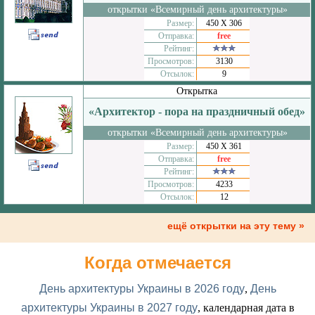
открытки «Всемирный день архитектуры»
Размер:
450 Х 306
Отправка:
free
Рейтинг:
Просмотров:
3130
Отсылок:
9
Открытка
«Архитектор - пора на праздничный обед»
открытки «Всемирный день архитектуры»
Размер:
450 Х 361
Отправка:
free
Рейтинг:
Просмотров:
4233
Отсылок:
12
ещё открытки на эту тему »
Когда отмечается
День архитектуры Украины в 2026 году
,
День
архитектуры Украины в 2027 году
, календарная дата в