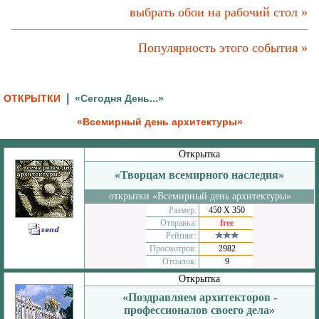
выбрать обои на рабочий стол »
Популярность этого события »
|
ОТКРЫТКИ
«Сегодня День...»
«Всемирный день архитектуры»
Открытка
«Творцам всемирного наследия»
открытки «Всемирный день архитектуры»
Размер:
450 Х 350
Отправка:
free
Рейтинг:
Просмотров:
2982
Отсылок:
9
Открытка
«Поздравляем архитекторов -
профессионалов своего дела»