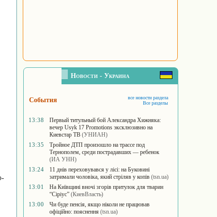
Новости - Украина
все новости раздела
События
Все разделы
13:38
Первый титульный бой Александра Хижняка:
вечер Usyk 17 Promotions эксклюзивно на
Киевстар ТВ
(УНИАН)
13:35
Тройное ДТП произошло на трассе под
Тернополем, среди пострадавших — ребенок
(ИА УНН)
13:24
11 днів переховувався у лісі: на Буковині
о-
затримали чоловіка, який стріляв у копів
(tsn.ua)
13:01
На Київщині вночі згорів притулок для тварин
“Сіріус”
(КиевВласть)
13:00
Чи буде пенсія, якщо ніколи не працював
офіційно: пояснення
(tsn.ua)