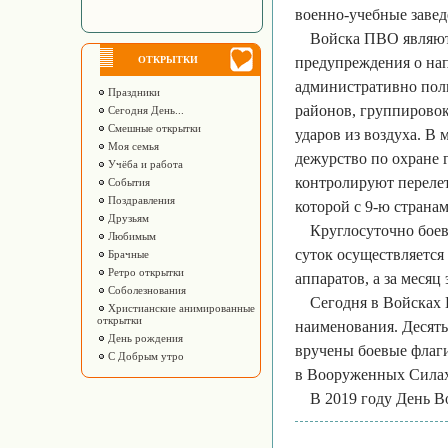
военно-учебные завед
Войска ПВО являют
ОТКРЫТКИ
предупреждения о на
административно пол
Праздники
районов, группирово
Сегодня День...
Смешные открытки
ударов из воздуха. В
Моя семья
дежурство по охране 
Учёба и работа
контролируют перелет
События
Поздравления
которой с 9-ю страна
Друзьям
Круглосуточно боев
Любимым
суток осуществляется
Брачные
Ретро открытки
аппаратов, а за месяц
Соболезнования
Сегодня в Войсках
Христианские анимированные
открытки
наименования. Десять
День рождения
вручены боевые флаг
С Добрым утро
в Вооруженных Силах
В 2019 году День 