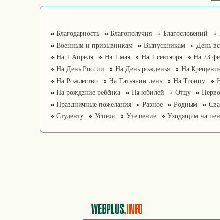
Благодарность
Благополучия
Благословений
Военным и призывникам
Выпускникам
День в
На 1 Апреля
На 1 мая
На 1 сентября
На 23 фе
На День России
На День рожденья
На Крещение
На Рождество
На Татьянин день
На Троицу
На рождение ребёнка
На юбилей
Отцу
Перво
Праздничные пожелания
Разное
Родным
Сва
Студенту
Успеха
Утешение
Уходящим на пе