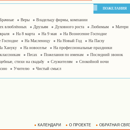
ПОЖЕЛАНИЯ
Брачные
Веры
Владельцу фирмы, компании
сех влюблённых
Друзьям
Духовного роста
Любимым
Матери
враля
На 8 марта
На 9 мая
На Вознесение Господне
 Господне
На Масленицу
На Новый Год
На Пасху
На Хануку
На новоселье
На профессиональные праздники
классникам
Песах
Пожелания по именам
Последний звонок
дебные, стихи на свадьбу
Служителям
Спокойной ночи
нсию
Учителю
Чистый смысл
КАЛЕНДАРИ
О ПРОЕКТЕ
ОБРАТНАЯ СВЯ