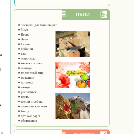
ОБОИ
Заставки для мобильного
Зима
Весна
Лето
Осень
бабочки
еда
а
животные
котята и кошки
лошади
и
подводный мир
праздник
природа
птицы
расслабься
цветы
щенки и собаки
к
экзотические авто
funny
арт-wallpaper
абстракция
 »