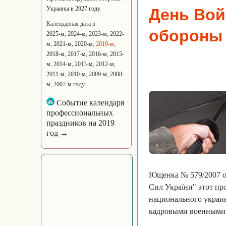
Украины в 2027 году
День Вой
Календарная дата в
обороны
2025-м
,
2024-м
,
2023-м
,
2022-
м
,
2021-м
,
2020-м
,
2019-м
,
2018-м
,
2017-м
,
2016-м
,
2015-
м
,
2014-м
,
2013-м
,
2012-м
,
2011-м
,
2010-м
,
2009-м
,
2008-
м
,
2007-м
году.
Событие календаря
профессиональных
праздников на 2019
год →
Ющенка № 579/2007 от
Сил України" этот пр
национального украин
кадровыми военными 