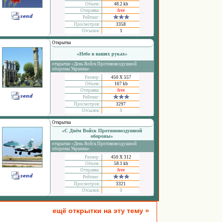
Объем:
48.2 kb
Отправка:
free
Рейтинг:
Просмотров:
3358
Отсылок:
1
Открытка
«Небо в ваших руках»
открытки «День Войск Противовоздушной
обороны Украины»
Размер:
450 Х 557
Объем:
167 kb
Отправка:
free
Рейтинг:
Просмотров:
3297
Отсылок:
0
Открытка
«С Днём Войск Противовоздушной
обороны»
открытки «День Войск Противовоздушной
обороны Украины»
Размер:
450 Х 312
Объем:
58.1 kb
Отправка:
free
Рейтинг:
Просмотров:
3321
Отсылок:
0
ещё открытки на эту тему »