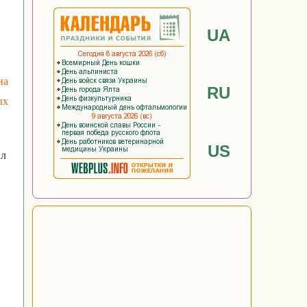
UA
на
RU
ых
US
ыл