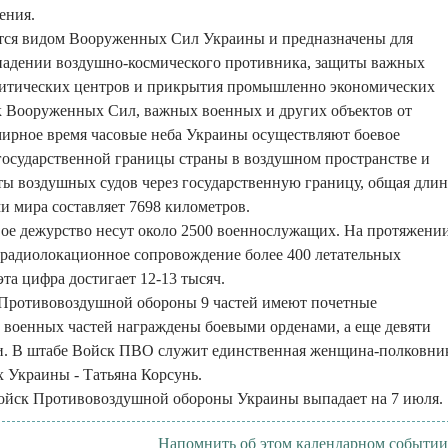
ения.
ся видом Вооруженных Сил Украины и предназначены для
падении воздушно-космического противника, защиты важных
итических центров и прикрытия промышленно экономических
к Вооруженных Сил, важных военных и других объектов от
 мирное время часовые неба Украины осуществляют боевое
государственной границы страны в воздушном пространстве и
ы воздушных судов через государственную границу, общая длин
ми мира составляет 7698 километров.
ое дежурство несут около 2500 военнослужащих. На протяжени
 радиолокационное сопровождение более 400 летательных
 эта цифра достигает 12-13 тысяч.
 Противовоздушной обороны 9 частей имеют почетные
 военных частей награждены боевыми орденами, а еще девяти
и. В штабе Войск ПВО служит единственная женщина-полковни
 Украины - Татьяна Корсунь.
Войск Противовоздушной обороны Украины выпадает на 7 июля.
Напомнить об этом календарном событии