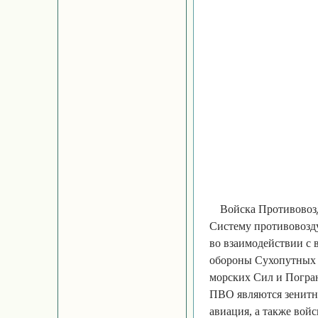
Войска Противово
Систему противовозд
во взаимодействии с
обороны Сухопутных 
морских Сил и Погра
ПВО являются зенитны
авиация, а также войс