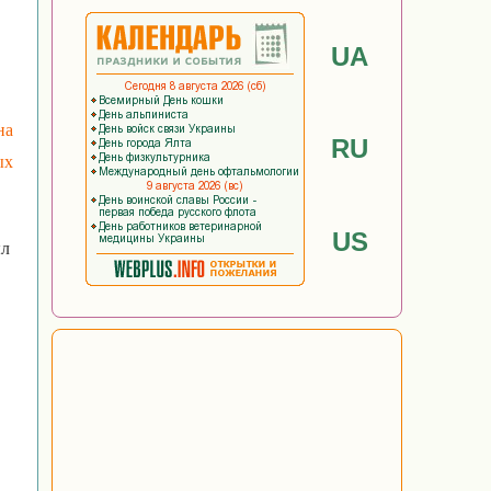
UA
на
RU
ых
US
ыл