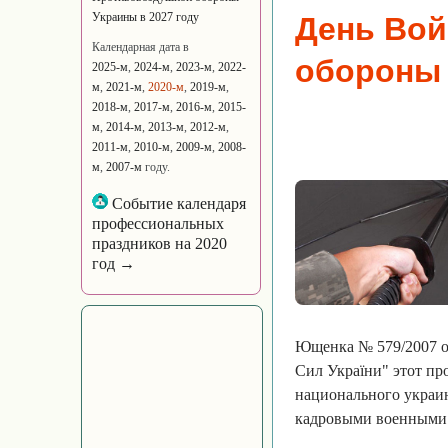
Украины в 2027 году
День Вой
Календарная дата в
обороны
2025-м
,
2024-м
,
2023-м
,
2022-
м
,
2021-м
,
2020-м
,
2019-м
,
2018-м
,
2017-м
,
2016-м
,
2015-
м
,
2014-м
,
2013-м
,
2012-м
,
2011-м
,
2010-м
,
2009-м
,
2008-
м
,
2007-м
году.
Событие календаря
профессиональных
праздников на 2020
год →
Ющенка № 579/2007 от
Сил України" этот пр
национального украин
кадровыми военными 