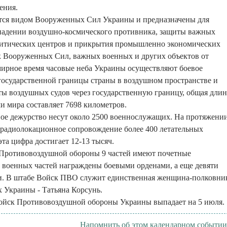
ения.
ся видом Вооруженных Сил Украины и предназначены для
падении воздушно-космического противника, защиты важных
итических центров и прикрытия промышленно экономических
к Вооруженных Сил, важных военных и других объектов от
 мирное время часовые неба Украины осуществляют боевое
государственной границы страны в воздушном пространстве и
ы воздушных судов через государственную границу, общая длин
ми мира составляет 7698 километров.
ое дежурство несут около 2500 военнослужащих. На протяжени
 радиолокационное сопровождение более 400 летательных
 эта цифра достигает 12-13 тысяч.
 Противовоздушной обороны 9 частей имеют почетные
 военных частей награждены боевыми орденами, а еще девяти
и. В штабе Войск ПВО служит единственная женщина-полковни
 Украины - Татьяна Корсунь.
Войск Противовоздушной обороны Украины выпадает на 5 июля.
Напомнить об этом календарном событии