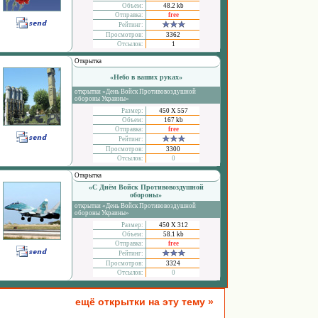
Объем:
48.2 kb
Отправка:
free
Рейтинг:
Просмотров:
3362
Отсылок:
1
Открытка
«Небо в ваших руках»
открытки «День Войск Противовоздушной
обороны Украины»
Размер:
450 Х 557
Объем:
167 kb
Отправка:
free
Рейтинг:
Просмотров:
3300
Отсылок:
0
Открытка
«С Днём Войск Противовоздушной
обороны»
открытки «День Войск Противовоздушной
обороны Украины»
Размер:
450 Х 312
Объем:
58.1 kb
Отправка:
free
Рейтинг:
Просмотров:
3324
Отсылок:
0
ещё открытки на эту тему »