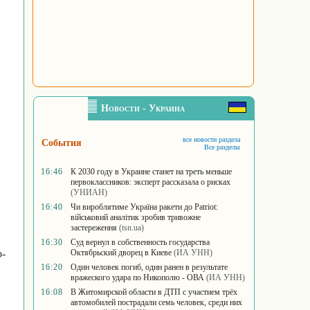
Новости - Украина
все новости раздела
События
Все разделы
16:46
К 2030 году в Украине станет на треть меньше
первоклассников: эксперт рассказала о рисках
(УНИАН)
16:40
Чи вироблятиме Україна ракети до Patriot:
військовий аналітик зробив тривожне
застереження
(tsn.ua)
16:30
Суд вернул в собственность государства
о-
Октябрьский дворец в Киеве
(ИА УНН)
16:20
Один человек погиб, один ранен в результате
вражеского удара по Никополю - ОВА
(ИА УНН)
16:08
В Житомирской области в ДТП с участием трёх
автомобилей пострадали семь человек, среди них