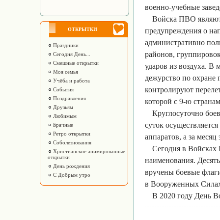
военно-учебные завед
Войска ПВО являют
ОТКРЫТКИ
предупреждения о на
административно пол
Праздники
районов, группирово
Сегодня День...
Смешные открытки
ударов из воздуха. В
Моя семья
дежурство по охране 
Учёба и работа
контролируют перелет
События
Поздравления
которой с 9-ю страна
Друзьям
Круглосуточно боев
Любимым
суток осуществляется
Брачные
Ретро открытки
аппаратов, а за месяц
Соболезнования
Сегодня в Войсках
Христианские анимированные
открытки
наименования. Десять
День рождения
вручены боевые флаг
С Добрым утро
в Вооруженных Силах
В 2020 году День 