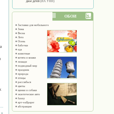
двое детей
(ИА УНН)
ОБОИ
Заставки для мобильного
Зима
Весна
Лето
Осень
бабочки
а
еда
животные
котята и кошки
и
лошади
подводный мир
праздник
природа
птицы
расслабься
цветы
к
щенки и собаки
экзотические авто
funny
арт-wallpaper
абстракция
 »