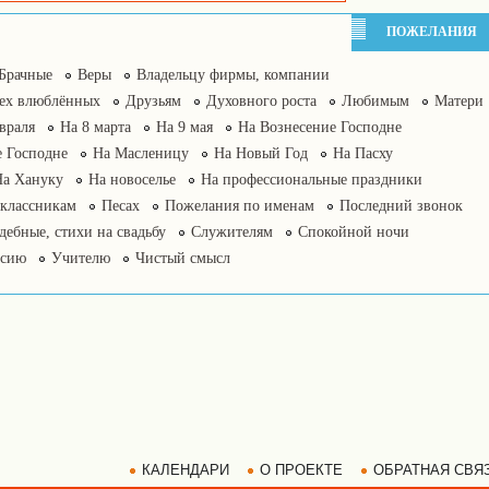
ПОЖЕЛАНИЯ
Брачные
Веры
Владельцу фирмы, компании
сех влюблённых
Друзьям
Духовного роста
Любимым
Матери
враля
На 8 марта
На 9 мая
На Вознесение Господне
 Господне
На Масленицу
На Новый Год
На Пасху
На Хануку
На новоселье
На профессиональные праздники
классникам
Песах
Пожелания по именам
Последний звонок
дебные, стихи на свадьбу
Служителям
Спокойной ночи
нсию
Учителю
Чистый смысл
КАЛЕНДАРИ
О ПРОЕКТЕ
ОБРАТНАЯ СВЯ