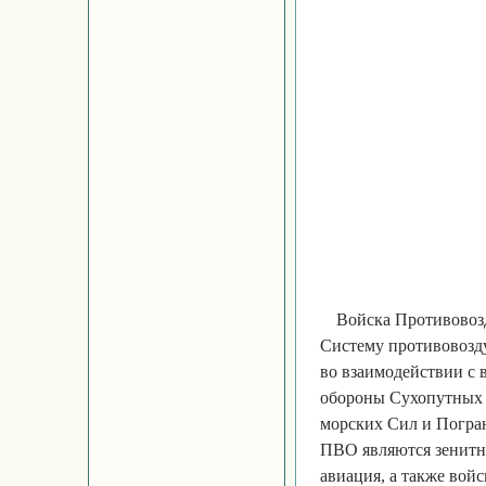
Войска Противово
Систему противовозд
во взаимодействии с
обороны Сухопутных 
морских Сил и Погра
ПВО являются зенитны
авиация, а также войс