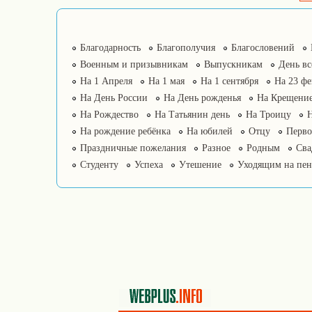
Благодарность
Благополучия
Благословений
Военным и призывникам
Выпускникам
День в
На 1 Апреля
На 1 мая
На 1 сентября
На 23 фе
На День России
На День рожденья
На Крещение
На Рождество
На Татьянин день
На Троицу
На рождение ребёнка
На юбилей
Отцу
Перво
Праздничные пожелания
Разное
Родным
Сва
Студенту
Успеха
Утешение
Уходящим на пе