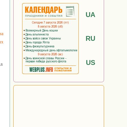
UA
на
RU
ых
US
ыл