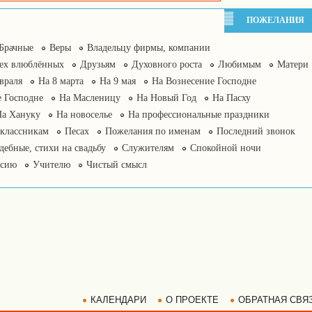
ПОЖЕЛАНИЯ
Брачные
Веры
Владельцу фирмы, компании
сех влюблённых
Друзьям
Духовного роста
Любимым
Матери
враля
На 8 марта
На 9 мая
На Вознесение Господне
 Господне
На Масленицу
На Новый Год
На Пасху
На Хануку
На новоселье
На профессиональные праздники
классникам
Песах
Пожелания по именам
Последний звонок
дебные, стихи на свадьбу
Служителям
Спокойной ночи
нсию
Учителю
Чистый смысл
КАЛЕНДАРИ
О ПРОЕКТЕ
ОБРАТНАЯ СВЯ