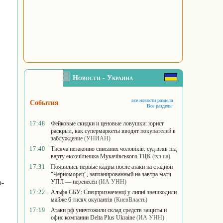
Новости - Украина
все новости раздела
События
Все разделы
17:48
Фейковые скидки и ценовые ловушки: юрист
раскрыл, как супермаркеты вводят покупателей в
заблуждение
(УНИАН)
17:40
Тисяча незаконно списаних чоловіків: суд взяв під
варту ексочільника Мукачівського ТЦК
(tsn.ua)
17:31
Появились первые кадры после атаки на стадион
"Черноморец", запланированный на завтра матч
о-
УПЛ — перенесён
(ИА УНН)
17:22
Альфа СБУ: Спецпризначенці у липні знешкодили
майже 6 тисяч окупантів
(КиевВласть)
17:19
Атаки рф уничтожили склад средств защиты и
офис компании Delta Plus Ukraine
(ИА УНН)