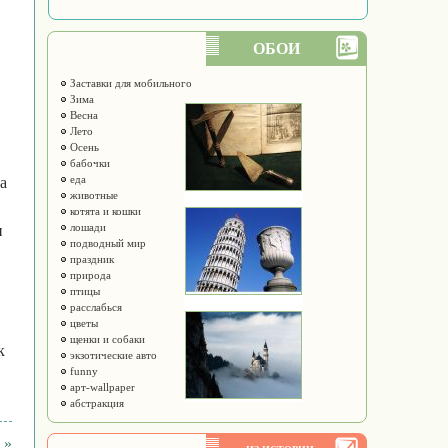
ОБОИ
Заставки для мобильного
Зима
Весна
Лето
Осень
бабочки
еда
а
животные
котята и кошки
лошади
и
подводный мир
праздник
природа
птицы
расслабься
цветы
щенки и собаки
к
экзотические авто
funny
арт-wallpaper
абстракция
 »