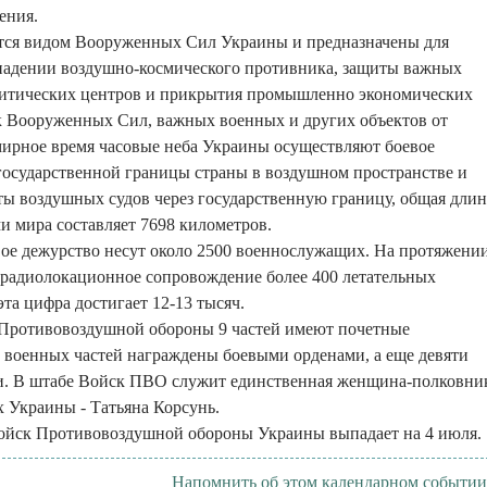
ения.
ся видом Вооруженных Сил Украины и предназначены для
падении воздушно-космического противника, защиты важных
итических центров и прикрытия промышленно экономических
к Вооруженных Сил, важных военных и других объектов от
 мирное время часовые неба Украины осуществляют боевое
государственной границы страны в воздушном пространстве и
ы воздушных судов через государственную границу, общая длин
ми мира составляет 7698 километров.
ое дежурство несут около 2500 военнослужащих. На протяжени
 радиолокационное сопровождение более 400 летательных
 эта цифра достигает 12-13 тысяч.
 Противовоздушной обороны 9 частей имеют почетные
 военных частей награждены боевыми орденами, а еще девяти
и. В штабе Войск ПВО служит единственная женщина-полковни
 Украины - Татьяна Корсунь.
Войск Противовоздушной обороны Украины выпадает на 4 июля.
Напомнить об этом календарном событии