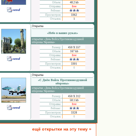
Объем:
48.2 kb
Отправка:
free
Рейтинг:
Просмотров:
3362
Отсылок:
1
Открытка
«Небо в ваших руках»
открытки «День Войск Противовоздушной
обороны Украины»
Размер:
450 Х 557
Объем:
167 kb
Отправка:
free
Рейтинг:
Просмотров:
3301
Отсылок:
0
Открытка
«С Днём Войск Противовоздушной
обороны»
открытки «День Войск Противовоздушной
обороны Украины»
Размер:
450 Х 312
Объем:
58.1 kb
Отправка:
free
Рейтинг:
Просмотров:
3328
Отсылок:
0
ещё открытки на эту тему »