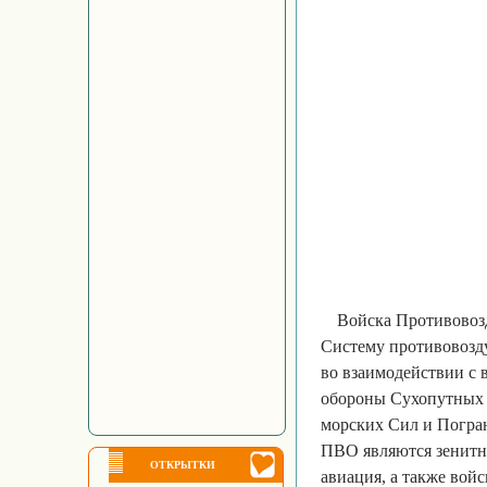
Войска Противово
Систему противовозд
во взаимодействии с
обороны Сухопутных 
морских Сил и Погра
ПВО являются зенитны
ОТКРЫТКИ
авиация, а также войс