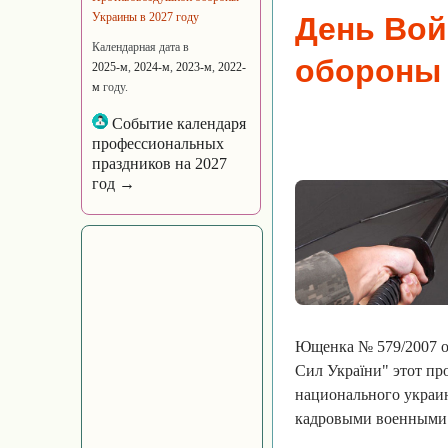
Украины в 2027 году
День Вой
Календарная дата в
обороны
2025-м
,
2024-м
,
2023-м
,
2022-
м
году.
Событие календаря
профессиональных
праздников на 2027
год →
Ющенка № 579/2007 от
Сил України" этот пр
национального украин
кадровыми военными 