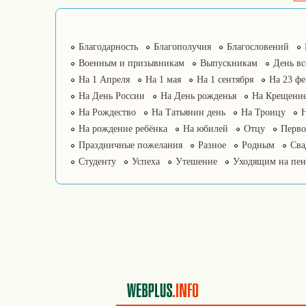
Благодарность
Благополучия
Благословений
Военным и призывникам
Выпускникам
День в
На 1 Апреля
На 1 мая
На 1 сентября
На 23 фе
На День России
На День рожденья
На Крещение
На Рождество
На Татьянин день
На Троицу
На рождение ребёнка
На юбилей
Отцу
Перво
Праздничные пожелания
Разное
Родным
Сва
Студенту
Успеха
Утешение
Уходящим на пе