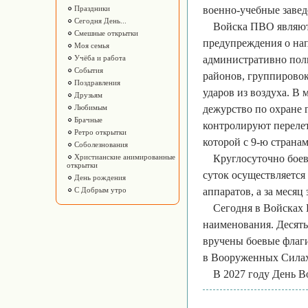
Праздники
военно-учебные завед
Сегодня День...
Войска ПВО являют
Смешные открытки
предупреждения о на
Моя семья
Учёба и работа
административно пол
События
районов, группирово
Поздравления
ударов из воздуха. В
Друзьям
Любимым
дежурство по охране 
Брачные
контролируют перелет
Ретро открытки
которой с 9-ю страна
Соболезнования
Христианские анимированные
Круглосуточно боев
открытки
суток осуществляется
День рождения
С Добрым утро
аппаратов, а за месяц
Сегодня в Войсках
наименования. Десять
вручены боевые флаг
в Вооруженных Силах
В 2027 году День 