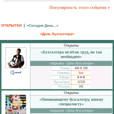
Популярность этого события »
|
ОТКРЫТКИ
«Сегодня День...»
«День бухгалтера»
Открытка
«Бухгалтера нелёгок труд, но так
необходим»
открытки «День бухгалтера»
Размер:
450 Х 350
Отправка:
free
Рейтинг:
Просмотров:
11533
Отсылок:
101
Открытка
«Начинающему бухгалтеру, юному
специалисту»
открытки «День бухгалтера»