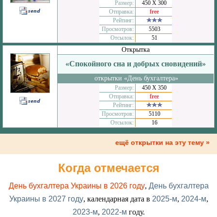
Размер:
450 Х 300
Отправка:
free
Рейтинг:
Просмотров:
5503
Отсылок:
51
Открытка
«Спокойного сна и добрых сновидений»
открытки «День бухгалтера»
Размер:
450 Х 350
Отправка:
free
Рейтинг:
Просмотров:
5110
Отсылок:
16
ещё открытки на эту тему »
Когда отмечается
День бухгалтера Украины в 2026 году
,
День бухгалтера
Украины в 2027 году
, календарная дата в
2025-м
,
2024-м
,
2023-м
,
2022-м
году.