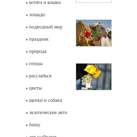
котята и кошки
лошади
подводный мир
праздник
природа
птицы
расслабься
цветы
щенки и собаки
экзотические авто
funny
арт-wallpaper