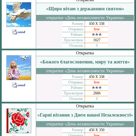
«Щиро вітаю з державним святом»
открытки «День независимости Украины»
Размер:
450 Х 338
Отправка:
free
Рейтинг:
Просмотров:
1627
Отсылок:
0
Открытка
«Божого благословення, миру та життя»
открытки «День независимости Украины»
Размер:
450 Х 338
Отправка:
free
Рейтинг:
Просмотров:
2666
Отсылок:
0
Открытка
«Гарні вітання з Днем нашої Незалежності»
открытки «День независимости Украины»
Размер:
450 Х 350
Отправка:
free