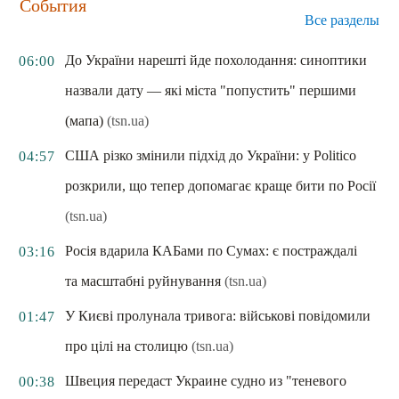
События
Все разделы
До України нарешті йде похолодання: синоптики
06:00
назвали дату — які міста "попустить" першими
(мапа)
(tsn.ua)
США різко змінили підхід до України: у Politico
04:57
розкрили, що тепер допомагає краще бити по Росії
(tsn.ua)
Росія вдарила КАБами по Сумах: є постраждалі
03:16
та масштабні руйнування
(tsn.ua)
У Києві пролунала тривога: військові повідомили
01:47
про цілі на столицю
(tsn.ua)
Швеция передаст Украине судно из "теневого
00:38