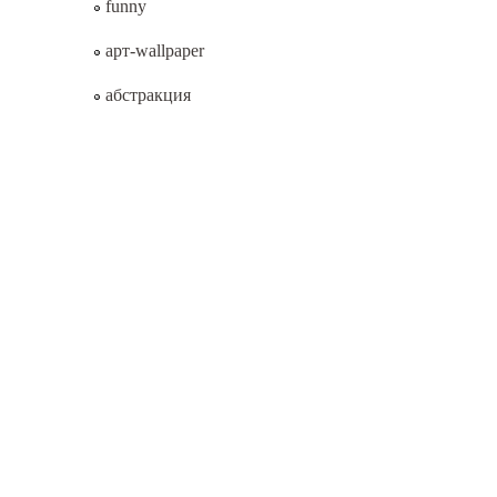
funny
арт-wallpaper
абстракция