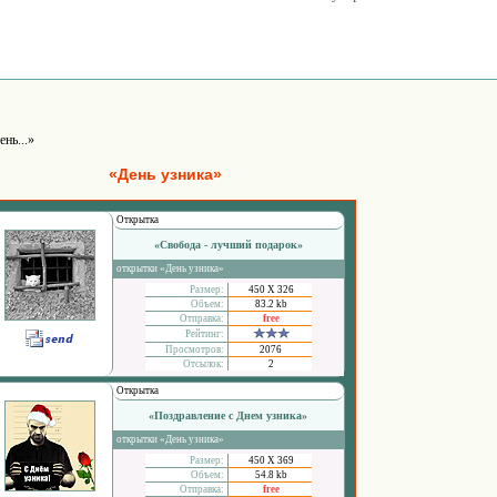
ень...»
«День узника»
Открытка
«Свобода - лучший подарок»
открытки «День узника»
Размер:
450 Х 326
Объем:
83.2 kb
Отправка:
free
Рейтинг:
Просмотров:
2076
Отсылок:
2
Открытка
«Поздравление с Днем узника»
открытки «День узника»
Размер:
450 Х 369
Объем:
54.8 kb
Отправка:
free