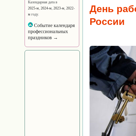
Календарная дата в
День раб
2025-м
,
2024-м
,
2023-м
,
2022-
м
году.
России
Событие календаря
профессиональных
праздников →