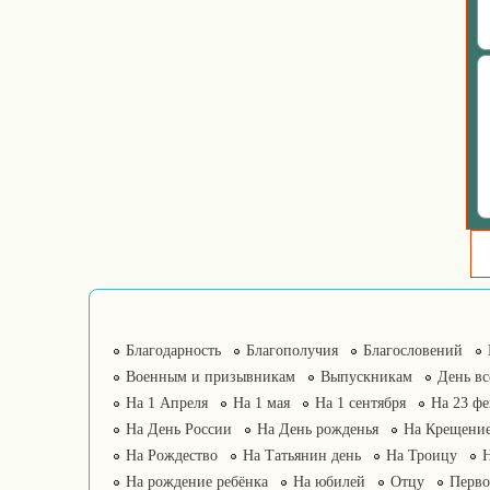
Благодарность
Благополучия
Благословений
Военным и призывникам
Выпускникам
День в
На 1 Апреля
На 1 мая
На 1 сентября
На 23 фе
На День России
На День рожденья
На Крещение
На Рождество
На Татьянин день
На Троицу
На рождение ребёнка
На юбилей
Отцу
Перво