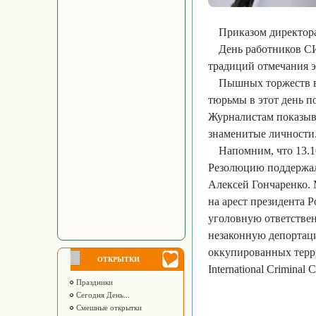
Приказом директор
День работников С
традиций отмечания э
Пышных торжеств в
тюрьмы в этот день п
Журналистам показыв
знаменитые личности
Напомним, что 13.
Резолюцию поддержали
Алексей Гончаренко. 
на арест президента 
уголовную ответствен
незаконную депортаци
оккупированных терр
ОТКРЫТКИ
International Criminal C
Праздники
Сегодня День...
Смешные открытки