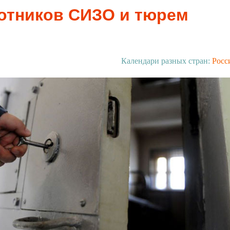
отников СИЗО и тюрем
Календари разных стран:
Росс