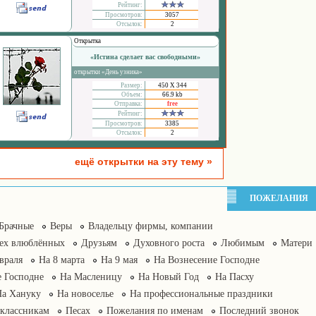
Рейтинг:
Просмотров:
3057
Отсылок:
2
Открытка
«Истина сделает вас свободными»
открытки «День узника»
Размер:
450 Х 344
Объем:
66.9 kb
Отправка:
free
Рейтинг:
Просмотров:
3385
Отсылок:
2
ещё открытки на эту тему »
ПОЖЕЛАНИЯ
Брачные
Веры
Владельцу фирмы, компании
сех влюблённых
Друзьям
Духовного роста
Любимым
Матери
враля
На 8 марта
На 9 мая
На Вознесение Господне
 Господне
На Масленицу
На Новый Год
На Пасху
На Хануку
На новоселье
На профессиональные праздники
классникам
Песах
Пожелания по именам
Последний звонок