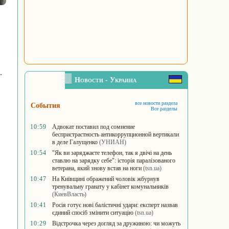
.
Новости - Украина
все новости раздела
События
Все разделы
10:59
Адвокат поставил под сомнение
беспристрастность антикоррупционной вертикали
в деле Галущенко
(УНИАН)
10:54
"Як ви заряджаєте телефон, так я двічі на день
ставлю на зарядку себе": історія паралізованого
ветерана, який знову встав на ноги
(tsn.ua)
10:47
На Київщині ображений чоловік жбурнув
тренувальну гранату у кабінет комунальників
(КиевВласть)
10:41
Росія готує нові балістичні удари: експерт назвав
єдиний спосіб змінити ситуацію
(tsn.ua)
10:29
Відстрочка через догляд за дружиною: чи можуть