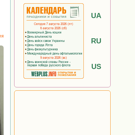
UA
ия
RU
US