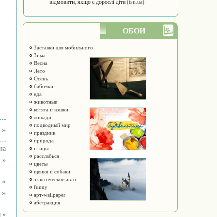
відмовити, якщо є дорослі діти
(tsn.ua)
ОБОИ
Заставки для мобильного
Зима
Весна
Лето
Осень
бабочки
еда
животные
котята и кошки
лошади
подводный мир
 »
праздник
природа
на
птицы
расслабься
 »
цветы
щенки и собаки
экзотические авто
 »
funny
 »
арт-wallpaper
абстракция
 »