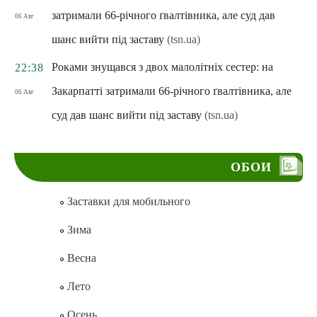
затримали 66-річного ґвалтівника, але суд дав
06 Авг
шанс вийти під заставу
(tsn.ua)
Роками знущався з двох малолітніх сестер: на
22:38
Закарпатті затримали 66-річного ґвалтівника, але
06 Авг
суд дав шанс вийти під заставу
(tsn.ua)
ОБОИ
Заставки для мобильного
Зима
Весна
Лето
Осень