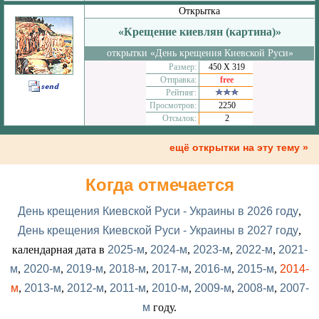
Открытка
«Крещение киевлян (картина)»
открытки «День крещения Киевской Руси»
Размер:
450 Х 319
Отправка:
free
Рейтинг:
Просмотров:
2250
Отсылок:
2
ещё открытки на эту тему »
Когда отмечается
День крещения Киевской Руси - Украины в 2026 году
,
День крещения Киевской Руси - Украины в 2027 году
,
календарная дата в
2025-м
,
2024-м
,
2023-м
,
2022-м
,
2021-
м
,
2020-м
,
2019-м
,
2018-м
,
2017-м
,
2016-м
,
2015-м
,
2014-
м
,
2013-м
,
2012-м
,
2011-м
,
2010-м
,
2009-м
,
2008-м
,
2007-
м
году.