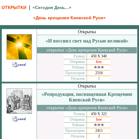
|
ОТКРЫТКИ
«Сегодня День...»
«День крещения Киевской Руси»
Открытка
«И воссиял свет над Русью великой»
открытки «День крещения Киевской Руси»
Размер:
450 Х 340
Отправка:
free
Рейтинг:
Просмотров:
2516
Отсылок:
0
Открытка
«Репродукция, посвященная Крещению
Киевской Руси»
открытки «День крещения Киевской Руси»
Размер:
450 Х 322
Отправка:
free
Рейтинг:
Просмотров:
2411
Отсылок:
2