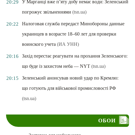
У Марганці вже п’яту добу немає води: Зеленський
20:29
погрожує звільненнями
(tsn.ua)
Налоговая служба передаст Минобороны данные
20:22
украинцев в возрасте 18–60 лет для проверки
воинского учета
(ИА УНН)
Захід перестає реагувати на прохання Зеленського:
20:16
що буде із захистом неба — NYT
(tsn.ua)
Зеленський анонсував новий удар по Кремлю:
20:15
що готують для військової промисловості РФ
(tsn.ua)
ОБОИ