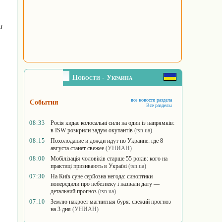
и
Новости - Украина
все новости раздела
События
Все разделы
08:33
Росія кидає колосальні сили на один із напрямків:
в ISW розкрили задум окупантів
(tsn.ua)
08:15
Похолодание и дожди идут по Украине: где 8
августа станет свежее
(УНИАН)
08:00
Мобілізація чоловіків старше 55 років: кого на
практиці призивають в Україні
(tsn.ua)
07:30
На Київ суне серйозна негода: синоптики
попередили про небезпеку і назвали дату —
детальний прогноз
(tsn.ua)
07:10
Землю накроет магнитная буря: свежий прогноз
на 3 дня
(УНИАН)