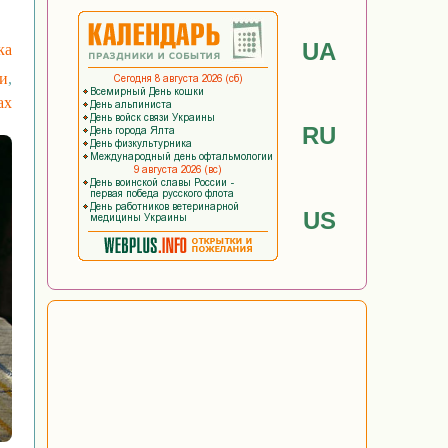
UA
ка
ки
,
ах
RU
US