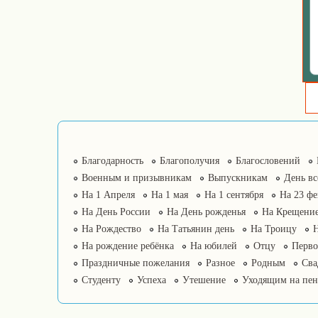
Благодарность
Благополучия
Благословений
Военным и призывникам
Выпускникам
День в
На 1 Апреля
На 1 мая
На 1 сентября
На 23 фе
На День России
На День рожденья
На Крещение
На Рождество
На Татьянин день
На Троицу
На рождение ребёнка
На юбилей
Отцу
Перво
Праздничные пожелания
Разное
Родным
Сва
Студенту
Успеха
Утешение
Уходящим на пе