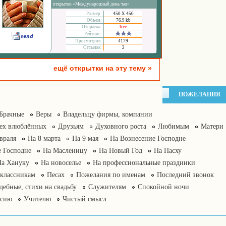
открытки «Международный день чая»
Размер:
450 Х 450
Объем:
76.9 kb
Отправка:
free
Рейтинг:
Просмотров:
4179
Отсылок:
2
ещё открытки на эту тему »
ПОЖЕЛАНИЯ
Брачные
Веры
Владельцу фирмы, компании
сех влюблённых
Друзьям
Духовного роста
Любимым
Матери
враля
На 8 марта
На 9 мая
На Вознесение Господне
 Господне
На Масленицу
На Новый Год
На Пасху
На Хануку
На новоселье
На профессиональные праздники
классникам
Песах
Пожелания по именам
Последний звонок
дебные, стихи на свадьбу
Служителям
Спокойной ночи
нсию
Учителю
Чистый смысл