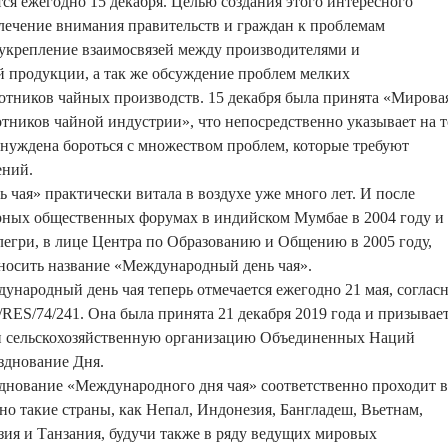
тся ежегодно 15 декабря. Целью создания этого интересного
лечение внимания правительств и граждан к проблемам
 укрепление взаимосвязей между производителями и
 продукции, а так же обсуждение проблем мелких
отников чайных производств. 15 декабря была принята «Мирова
тников чайной индустрии», что непосредственно указывает на т
ынуждена бороться с множеством проблем, которые требуют
ений.
ь чая» практически витала в воздухе уже много лет. И после
рных общественных форумах в индийском Мумбае в 2004 году и
егри, в лице Центра по Образованию и Общению в 2005 году,
а носить название «Международный день чая».
ародный день чая теперь отмечается ежегодно 21 мая, соглас
S/74/241. Она была принята 21 декабря 2019 года и призывае
 сельскохозяйственную организацию Объединенных Наций
зднование Дня.
днование «Международного дня чая» соответственно проходит в
о такие страны, как Непал, Индонезия, Бангладеш, Вьетнам,
зия и Танзания, будучи также в ряду ведущих мировых