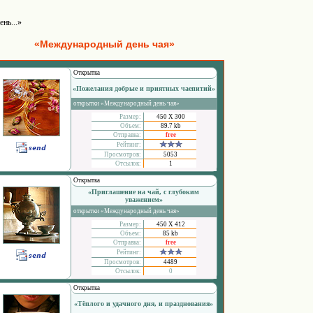
ень...»
«Международный день чая»
Открытка
«Пожелания добрые и приятных чаепитий»
открытки «Международный день чая»
Размер:
450 Х 300
Объем:
89.7 kb
Отправка:
free
Рейтинг:
Просмотров:
5053
Отсылок:
1
Открытка
«Приглашение на чай, с глубоким
уважением»
открытки «Международный день чая»
Размер:
450 Х 412
Объем:
85 kb
Отправка:
free
Рейтинг:
Просмотров:
4489
Отсылок:
0
Открытка
«Тёплого и удачного дня, и празднования»