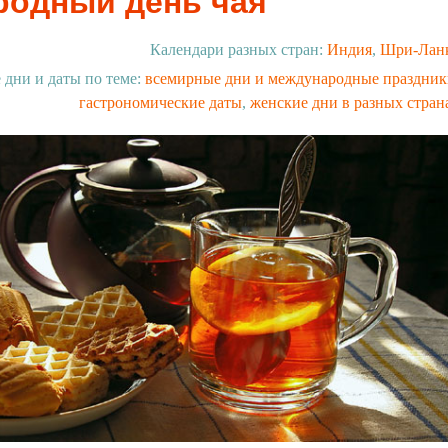
одный день чая
Календари разных стран:
Индия
,
Шри-Лан
 дни и даты по теме:
всемирные дни и международные праздни
гастрономические даты
,
женские дни в разных стран