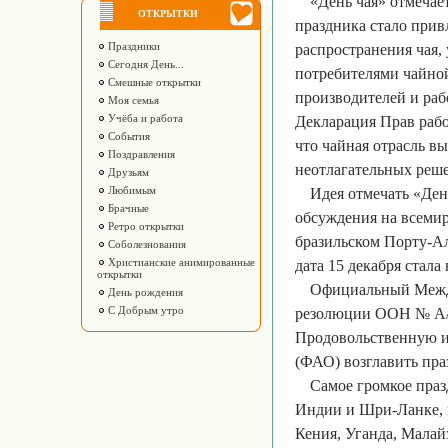
«День чая» отмечае
ОТКРЫТКИ
праздника стало прив
Праздники
распространения чая,
Сегодня День...
потребителями чайной
Смешные открытки
производителей и раб
Моя семья
Учёба и работа
Декларация Прав рабо
События
что чайная отрасль в
Поздравления
неотлагательных реш
Друзьям
Любимым
Идея отмечать «Ден
Брачные
обсуждения на всеми
Ретро открытки
бразильском Порту-Ал
Соболезнования
Христианские анимированные
дата 15 декабря стал
открытки
Официальный Междун
День рождения
С Добрым утро
резолюции ООН № A/RE
Продовольственную и
(ФАО) возглавить пра
Самое громкое праз
Индии и Шри-Ланке, н
Кения, Уганда, Малай