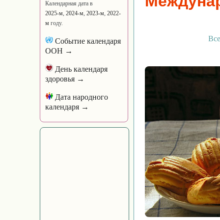
Междунар
Календарная дата в
2025-м
,
2024-м
,
2023-м
,
2022-
м
году.
Все
Событие календаря
ООН →
День календаря
здоровья →
Дата народного
календаря →