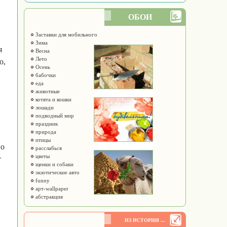
ОБОИ
Заставки для мобильного
Зима
я
Весна
Лето
о,
Осень
бабочки
еда
животные
котята и кошки
лошади
подводный мир
праздник
природа
птицы
но
расслабься
цветы
т
щенки и собаки
экзотические авто
funny
арт-wallpaper
абстракция
ИЗ ИСТОРИИ ...