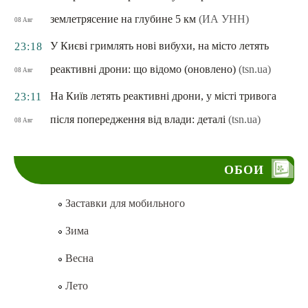
землетрясение на глубине 5 км
(ИА УНН)
08 Авг
У Києві гримлять нові вибухи, на місто летять
23:18
реактивні дрони: що відомо (оновлено)
(tsn.ua)
08 Авг
На Київ летять реактивні дрони, у місті тривога
23:11
після попередження від влади: деталі
(tsn.ua)
08 Авг
ОБОИ
Заставки для мобильного
Зима
Весна
Лето