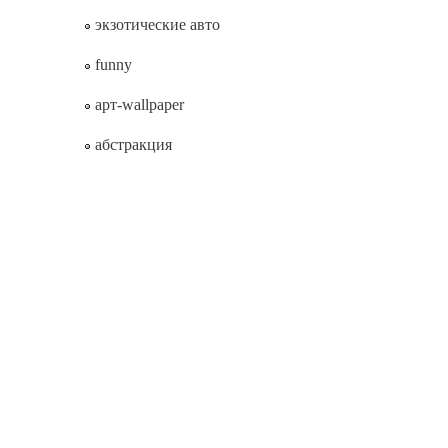
экзотические авто
funny
арт-wallpaper
абстракция