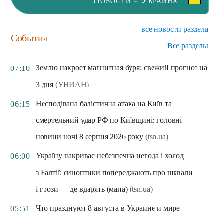
Новости - Украина
все новости раздела
События
Все разделы
Землю накроет магнитная буря: свежий прогноз на
07:10
3 дня
(УНИАН)
Несподівана балістична атака на Київ та
06:15
смертельний удар РФ по Київщині: головні
новини ночі 8 серпня 2026 року
(tsn.ua)
Україну накриває небезпечна негода і холод
06:00
з Балтії: синоптики попереджають про шквали
і грози — де вдарять (мапа)
(tsn.ua)
Что празднуют 8 августа в Украине и мире
05:51