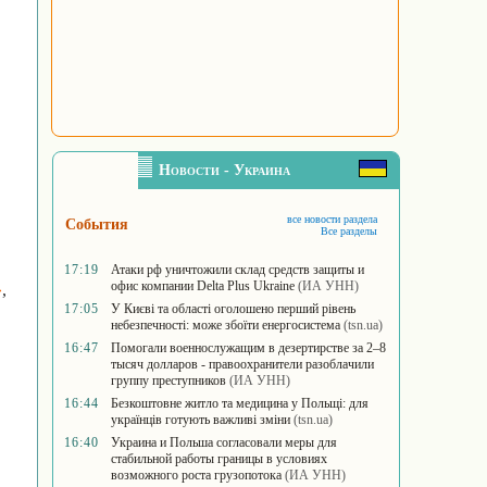
Новости - Украина
все новости раздела
События
Все разделы
17:19
Атаки рф уничтожили склад средств защиты и
офис компании Delta Plus Ukraine
(ИА УНН)
»
,
17:05
У Києві та області оголошено перший рівень
небезпечності: може збоїти енергосистема
(tsn.ua)
16:47
Помогали военнослужащим в дезертирстве за 2–8
тысяч долларов - правоохранители разоблачили
группу преступников
(ИА УНН)
16:44
Безкоштовне житло та медицина у Польщі: для
українців готують важливі зміни
(tsn.ua)
16:40
Украина и Польша согласовали меры для
стабильной работы границы в условиях
возможного роста грузопотока
(ИА УНН)