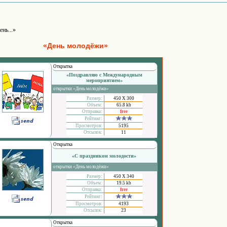
ень...»
«День молодёжи»
Открытка
«Поздравляю с Международным
мероприятием»
открытки «День молодёжи»
Размер:
450 Х 300
Объем:
65.8 kb
Отправка:
free
Рейтинг:
Просмотров:
5195
Отсылок:
11
Открытка
«С праздником молодости»
открытки «День молодёжи»
Размер:
450 Х 340
Объем:
19.5 kb
Отправка:
free
Рейтинг:
Просмотров:
4193
Отсылок:
23
Открытка