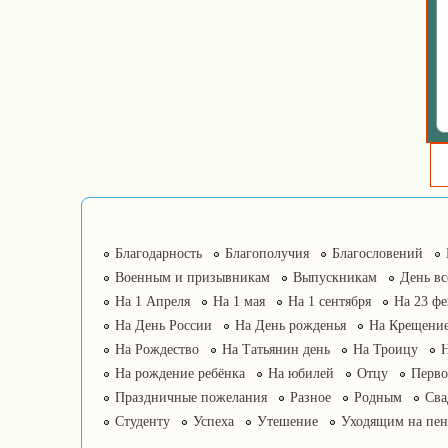
Благодарность
Благополучия
Благословений
Военным и призывникам
Выпускникам
День в
На 1 Апреля
На 1 мая
На 1 сентября
На 23 фе
На День России
На День рожденья
На Крещение
На Рождество
На Татьянин день
На Троицу
На рождение ребёнка
На юбилей
Отцу
Перво
Праздничные пожелания
Разное
Родным
Сва
Студенту
Успеха
Утешение
Уходящим на пе