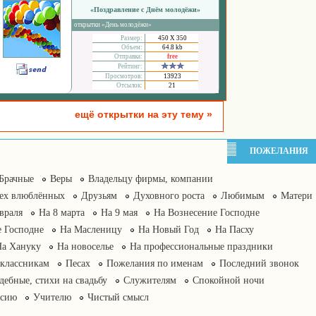
«Поздравление с Днём молодёжи»
открытки «День молодёжи»
Размер:
450 Х 350
Объем:
64.8 kb
Отправка:
free
Рейтинг:
Просмотров:
13923
Отсылок:
21
ещё открытки на эту тему »
ПОЖЕЛАНИЯ
Брачные
Веры
Владельцу фирмы, компании
сех влюблённых
Друзьям
Духовного роста
Любимым
Матери
враля
На 8 марта
На 9 мая
На Вознесение Господне
 Господне
На Масленицу
На Новый Год
На Пасху
На Хануку
На новоселье
На профессиональные праздники
классникам
Песах
Пожелания по именам
Последний звонок
дебные, стихи на свадьбу
Служителям
Спокойной ночи
нсию
Учителю
Чистый смысл