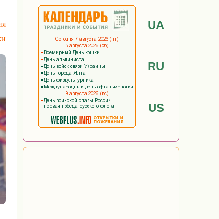
UA
ия
жи
RU
US