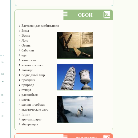
ОБОИ
Заставки для мобильного
Зима
Весна
Лето
Осень
бабочки
еда
животные
 »
котята и кошки
лошади
на
подводный мир
праздник
 »
природа
птицы
 »
расслабься
цветы
 »
щенки и собаки
экзотические авто
funny
 »
арт-wallpaper
абстракция