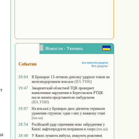
Новости - Украина
все новости раздела
События
Все разделы
20:04
В Броварах 13-летнюю девочку ударило током на
железнодорожном вокзале
(ИА УНН)
19:47
Закарпатский областной ТЦК проверяет
от
выявленные нарушения в Береговском РТЦК
после визита представителя омбудсмена
(ИА УНН)
19:07
На вокзалі у Броварах двоє дівчаток отримали
ураження струмом: одна з них у важкому стані
(tsn.ua)
18:54
Російський удар спричинив нове забруднення у
Києві: нафтопродукти потрапили в озеро
(tsn.ua)
ия
18:40
У Києві лунають вибухи, атакують реактивні