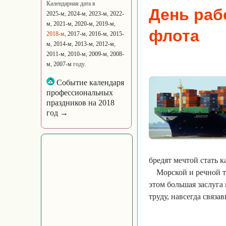
Календарная дата в
День раб
2025-м
,
2024-м
,
2023-м
,
2022-
м
,
2021-м
,
2020-м
,
2019-м
,
флота
2018-м
,
2017-м
,
2016-м
,
2015-
м
,
2014-м
,
2013-м
,
2012-м
,
2011-м
,
2010-м
,
2009-м
,
2008-
м
,
2007-м
году.
Событие календаря
профессиональных
праздников на 2018
год →
бредят мечтой стать 
Морской и речной т
этом большая заслуга
труду, навсегда связа