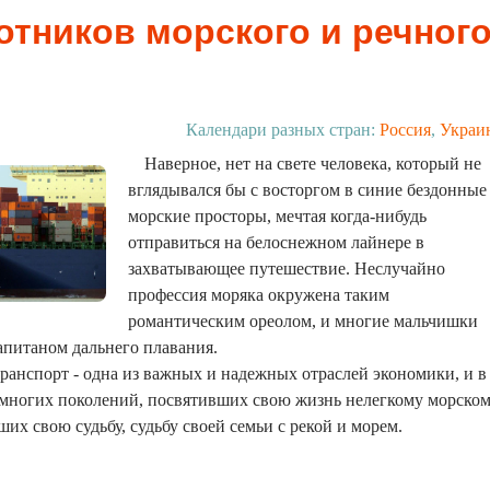
отников морского и речног
Календари разных стран:
Россия
,
Украи
Наверное, нет на свете человека, который не
вглядывался бы с восторгом в синие бездонные
морские просторы, мечтая когда-нибудь
отправиться на белоснежном лайнере в
захватывающее путешествие. Неслучайно
профессия моряка окружена таким
романтическим ореолом, и многие мальчишки
капитаном дальнего плавания.
ранспорт - одна из важных и надежных отраслей экономики, и в
 многих поколений, посвятивших свою жизнь нелегкому морско
вших свою судьбу, судьбу своей семьи с рекой и морем.