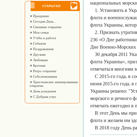
национальных морски
ОТКРЫТКИ
1. Установить в Ук
Праздники
флота и военнослужа
Сегодня День...
флота Украины, котор
Смешные открытки
2. Признать утрати
Моя семья
Учёба и работа
236 «О Дне работнико
События
Дне Военно-Морских
Поздравления
30 декабря 2011 Ук
Друзьям
Любимым
флота Украины», при
Брачные
отмечаться многими м
Ретро открытки
С 2015-го года, в 
Соболезнования
Христианские анимированные
июня 2015-го года, в
открытки
Украины решено: "Ус
День рождения
С Добрым утро
морского и речного ф
отмечать ежегодно в 
В этот День мы при
флота и желаем им здо
В 2018 году День р