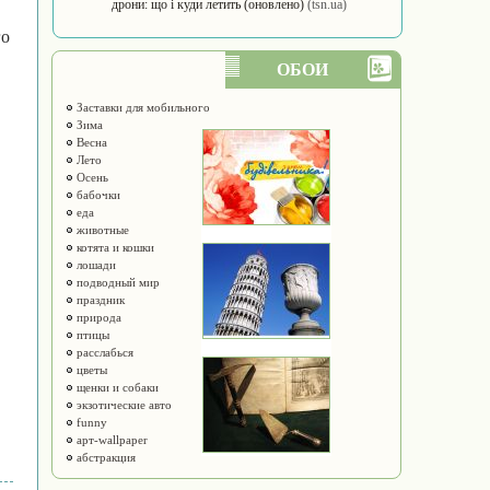
дрони: що і куди летить (оновлено)
(tsn.ua)
го
ОБОИ
Заставки для мобильного
Зима
Весна
Лето
Осень
бабочки
еда
животные
котята и кошки
лошади
подводный мир
праздник
природа
птицы
расслабься
цветы
щенки и собаки
экзотические авто
funny
арт-wallpaper
абстракция