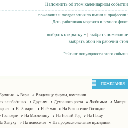
Напомнить об этом календарном событии
пожелания и поздравления по имени и профессии 
День работников морского и речного флота
выбрать открытку »
|
выбрать пожелание
выбрать обои на рабочий стол
Рейтинг популярности этого события
ПОЖЕЛАНИЯ
Брачные
Веры
Владельцу фирмы, компании
сех влюблённых
Друзьям
Духовного роста
Любимым
Матери
враля
На 8 марта
На 9 мая
На Вознесение Господне
 Господне
На Масленицу
На Новый Год
На Пасху
На Хануку
На новоселье
На профессиональные праздники