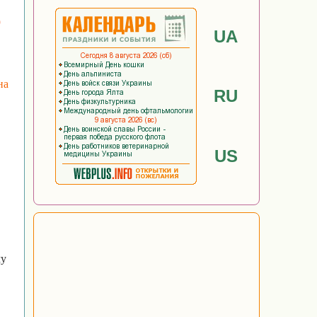
о
UA
на
RU
US
му