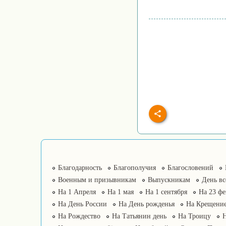
Благодарность
Благополучия
Благословений
Военным и призывникам
Выпускникам
День в
На 1 Апреля
На 1 мая
На 1 сентября
На 23 фе
На День России
На День рожденья
На Крещение
На Рождество
На Татьянин день
На Троицу