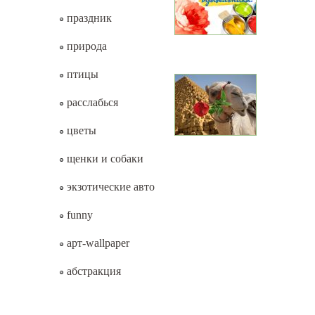
праздник
природа
птицы
расслабься
цветы
щенки и собаки
экзотические авто
funny
арт-wallpaper
абстракция