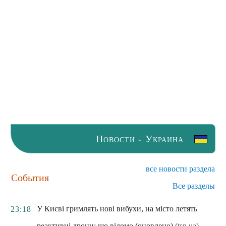
Новости - Украина
все новости раздела
События
Все разделы
У Києві гримлять нові вибухи, на місто летять
23:18
реактивні дрони: що відомо (оновлено)
(tsn.ua)