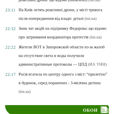
На Київ летять реактивні дрони, у місті тривога
23:11
після попередження від влади: деталі
(tsn.ua)
Зник чат акцій на підтримку Федорова: що відомо
22:32
про затримання координатора протестів
(tsn.ua)
Жители ВОТ в Запорожской области из-за жалоб
22:22
на отсутствие света и воды получили
административные протоколы — ЦПД
(ИА УНН)
Росія вгатила по центру одного з міст: “прилетіло”
22:17
в будинок, серед поранених - 3-місячна дитина
(tsn.ua)
ОБОИ