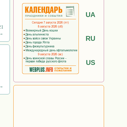
UA
21
 →
RU
US
 →