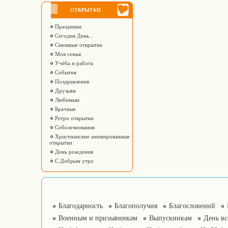
ОТКРЫТКИ
Праздники
Сегодня День...
Смешные открытки
Моя семья
Учёба и работа
События
Поздравления
Друзьям
Любимым
Брачные
Ретро открытки
Соболезнования
Христианские анимированные
открытки
День рождения
С Добрым утро
Благодарность
Благополучия
Благословений
Военным и призывникам
Выпускникам
День в