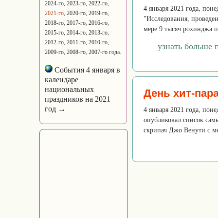
2024-го
,
2023-го
,
2022-го
,
4 января 2021 года, пон
2021-го
,
2020-го
,
2019-го
,
"Исследования, проведен
2018-го
,
2017-го
,
2016-го
,
мере 9 тысяч рохинджа п
2015-го
,
2014-го
,
2013-го
,
2012-го
,
2011-го
,
2010-го
,
узнать больше 
2009-го
,
2008-го
,
2007-го
года.
События 4 января в
календаре
национальных
День хит-пар
праздников на 2021
год →
4 января 2021 года, пон
опубликовал список сам
скрипач Джо Венути с ме