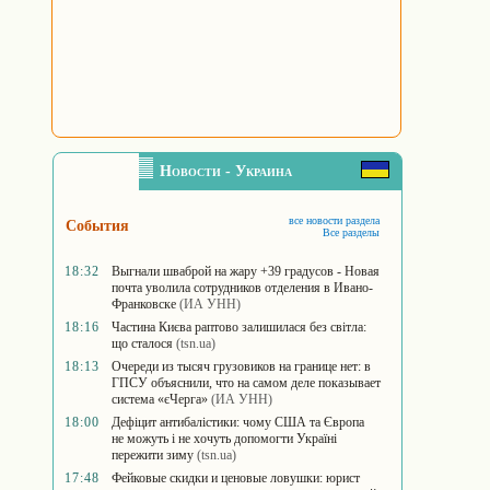
Новости - Украина
все новости раздела
События
Все разделы
18:32
Выгнали шваброй на жару +39 градусов - Новая
почта уволила сотрудников отделения в Ивано-
Франковске
(ИА УНН)
18:16
Частина Києва раптово залишилася без світла:
що сталося
(tsn.ua)
18:13
Очереди из тысяч грузовиков на границе нет: в
ГПСУ объяснили, что на самом деле показывает
система «єЧерга»
(ИА УНН)
18:00
Дефіцит антибалістики: чому США та Європа
не можуть і не хочуть допомогти Україні
пережити зиму
(tsn.ua)
17:48
Фейковые скидки и ценовые ловушки: юрист