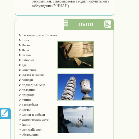
раскрыл, как супермаркеты вводят покупателей в
заблуждение
(УНИАН)
ОБОИ
Заставки для мобильного
Зима
Весна
Лето
Осень
бабочки
еда
животные
котята и кошки
лошади
подводный мир
праздник
природа
птицы
расслабься
цветы
щенки и собаки
экзотические авто
funny
арт-wallpaper
абстракция