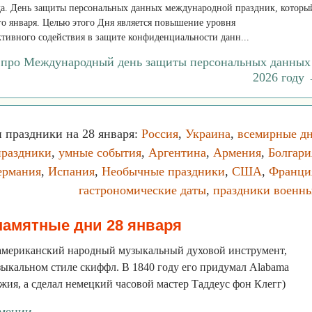
реда. День защиты персональных данных международной праздник, которы
го января. Целью этого Дня является повышение уровня
тивного содействия в защите конфиденциальности данн...
 про Международный день защиты персональных данных
2026 году
 праздники на 28 января:
Россия
,
Украина
,
всемирные д
праздники
,
умные события
,
Аргентина
,
Армения
,
Болгари
ермания
,
Испания
,
Необычные праздники
,
США
,
Франци
гастрономические даты
,
праздники военн
памятные дни 28 января
 американский народный музыкальный духовой инструмент,
ыкальном стиле скиффл. В 1840 году его придумал Alabama
жия, а сделал немецкий часовой мастер Таддеус фон Клегг)
рмении