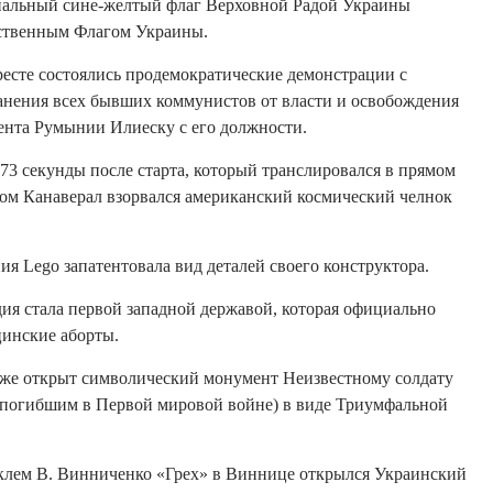
нальный сине-желтый флаг Верховной Радой Украины
ственным Флагом Украины.
ресте состоялись продемократические демонстрации с
анения всех бывших коммунистов от власти и освобождения
ента Румынии Илиеску с его должности.
 73 секунды после старта, который транслировался в прямом
сом Канаверал взорвался американский космический челнок
ия Lego запатентовала вид деталей своего конструктора.
ия стала первой западной державой, которая официально
цинские аборты.
иже открыт символический монумент Неизвестному солдату
 погибшим в Первой мировой войне) в виде Триумфальной
аклем В. Винниченко «Грех» в Виннице открылся Украинский