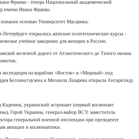
вана Франко - теперь Национальный академический
тр имени Ивана Франко.
ословакии основан Университет Масарика.
кт-Петербурге открылись женские политехнические курсы -
ическое учебное заведение для женщин в России.
амской железной дороге от Атлантического до Тихого океана
омотив.
ая экспедиция на кораблях «Восток» и «Мирный» под
дея Беллинсгаузена и Михаила Лазарева открыла Антарктиду.
д Каденюк, украинский астронавт (первый космонавт
ны), Герой Украины, генерал-майор ВСУ, заместитель
ектора генеральной военной инспекции при президенте
ам авиации и космонавтики.