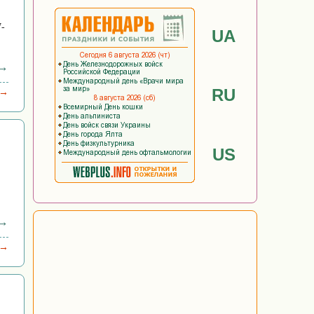
7-
UA
 →
RU
 →
US
 →
 →