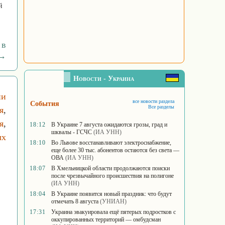
й
 в
 →
Новости - Украина
ни
все новости раздела
События
Все разделы
я
,
я
,
18:12
В Украине 7 августа ожидаются грозы, град и
шквалы - ГСЧС
(ИА УНН)
ых
18:10
Во Львове восстанавливают электроснабжение,
еще более 30 тыс. абонентов остаются без света —
ОВА
(ИА УНН)
18:07
В Хмельницкой области продолжаются поиски
после чрезвычайного происшествия на полигоне
(ИА УНН)
18:04
В Украине появится новый праздник: что будут
отмечать 8 августа
(УНИАН)
17:31
Украина эвакуировала ещё пятерых подростков с
оккупированных территорий — омбудсман