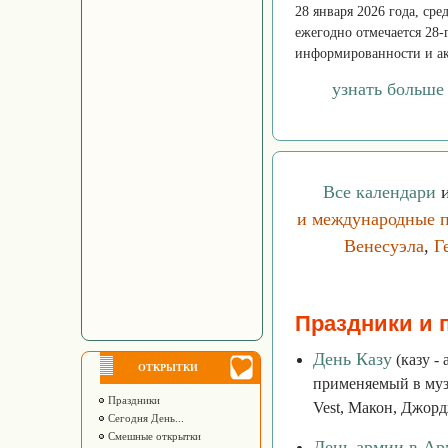
28 января 2026 года, с
ежегодно отмечается 28-
информированности и ак
узнать больше
Все календари
и
и международные 
Венесуэла
,
Г
Праздники и 
День Казу
(казу -
ОТКРЫТКИ
применяемый в муз
Праздники
Vest, Макон, Джорд
Сегодня День...
Смешные открытки
День армии в А