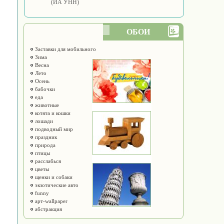
(ИА УНН)
ОБОИ
Заставки для мобильного
Зима
Весна
Лето
Осень
бабочки
еда
животные
котята и кошки
лошади
подводный мир
праздник
природа
птицы
расслабься
цветы
щенки и собаки
экзотические авто
funny
арт-wallpaper
абстракция