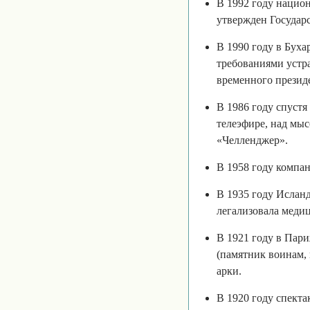
В 1992 году нацио
утвержден Государ
В 1990 году в Буха
требованиями устр
временного презид
В 1986 году спустя
телеэфире, над мы
«Челленджер».
В 1958 году компан
В 1935 году Исланд
легализовала меди
В 1921 году в Пар
(памятник воинам,
арки.
В 1920 году спект