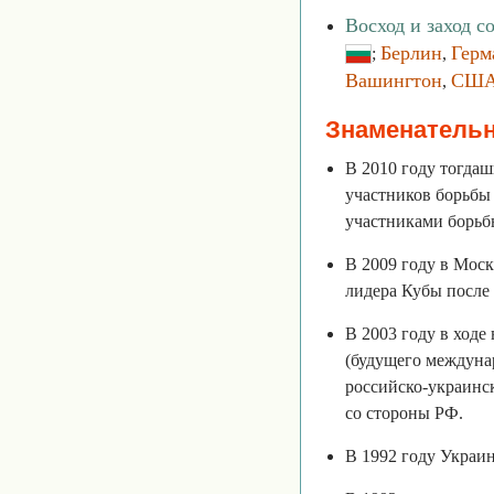
Восход и заход с
Берлин
Герм
;
,
Вашингтон
СШ
,
Знаменатель
В 2010 году тогда
участников борьбы
участниками борьб
В 2009 году в Мос
лидера Кубы после
В 2003 году в ход
(будущего междуна
российско-украинс
со стороны РФ.
В 1992 году Украи