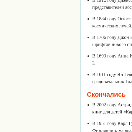
В 1912 году Джекс
представителей абс
В 1884 году Огюст
космических лучей,
В 1706 году Джон Б
шрифтов нового сти
В 1693 году Анна И
I.
В 1611 году Ян Гев
градоначальник Гда
Скончались
В 2002 году Астри
книг для детей «К
В 1951 году Карл Г
Финляндии, маршал