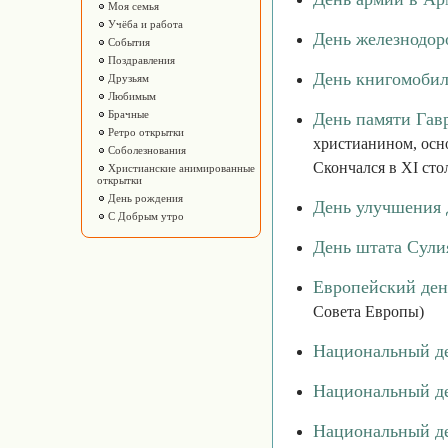
Моя семья
Учёба и работа
День железнодо
События
Поздравления
День книгомобил
Друзьям
Любимым
Брачные
День памяти Гав
Ретро открытки
христианином, осн
Соболезнования
Скончался в XI сто
Христианские анимированные
открытки
День рождения
День улучшения 
С Добрым утро
День штата Сули
Европейский ден
Совета Европы)
Национальный де
Национальный д
Национальный д