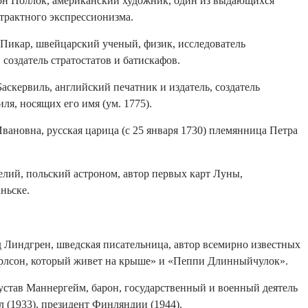
он Поллок, американский художник, один из выдающихся
трактного экспрессионизма.
 Пикар, швейцарский ученый, физик, исследователь
 создатель стратостатов и батискафов.
аскервиль, английский печатник и издатель, создатель
ля, носящих его имя (ум. 1775).
вановна, русская царица (с 25 января 1730) племянница Петра
елий, польский астроном, автор первых карт Луны,
ньске.
д Линдгрен, шведская писательница, автор всемирно известных
арлсон, который живет на крыше» и «Пеппи Длинныйчулок».
устав Маннергейм, барон, государственный и военный деятель
 (1933), президент Финляндии (1944).