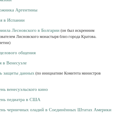
рожника Аргентины
я в Испании
риила Лесновского в Болгарии
(он был искренним
ователем Лисновского монастыря близ города Кратова.
летии)
делового общения
я в Венесуэле
ь защиты данных
(по инициативе Комитета министров
нь венесуэльского кино
ень педиатра в США
ень черничных оладий в Соединённых Штатах Америки