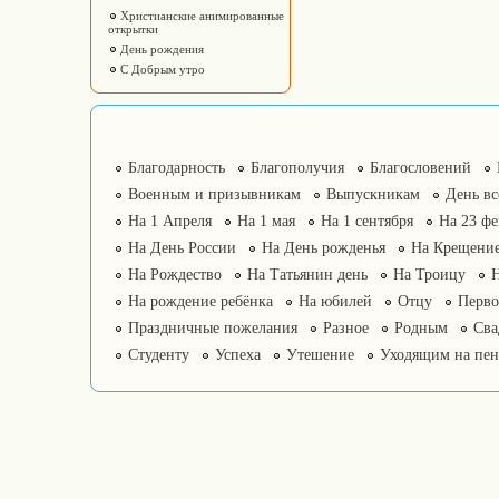
Христианские анимированные
открытки
День рождения
С Добрым утро
Благодарность
Благополучия
Благословений
Военным и призывникам
Выпускникам
День в
На 1 Апреля
На 1 мая
На 1 сентября
На 23 фе
На День России
На День рожденья
На Крещение
На Рождество
На Татьянин день
На Троицу
На рождение ребёнка
На юбилей
Отцу
Перво
Праздничные пожелания
Разное
Родным
Сва
Студенту
Успеха
Утешение
Уходящим на пе