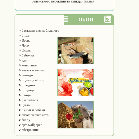
Зеленського переглянути санкції
(tsn.ua)
ОБОИ
Заставки для мобильного
Зима
Весна
Лето
Осень
бабочки
еда
животные
котята и кошки
лошади
подводный мир
праздник
природа
птицы
расслабься
цветы
щенки и собаки
экзотические авто
funny
арт-wallpaper
абстракция