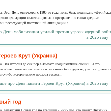
да. Этот День отмечается с 1985-го года, когда была подписана «Делийска
целью декларации является призыв к прекращению гонки ядерных
 и последующей постепенной ликвидации я...
ро День мобилизации усилий против угрозы ядерной вой
в 2025 году
ероев Крут (Украина)
еда. Эта история до сих пор вызывает неоднозначные оценки. И это
ны общественно-политического сознания обеих держав, участниц данног
ы сугубо исторического подхода весьма...
ьше про День памяти Героев Крут (Украина) в 2025 году
вый год
еда. Китайский Новый год по традиции - Чунь цзе, что значит Праздник