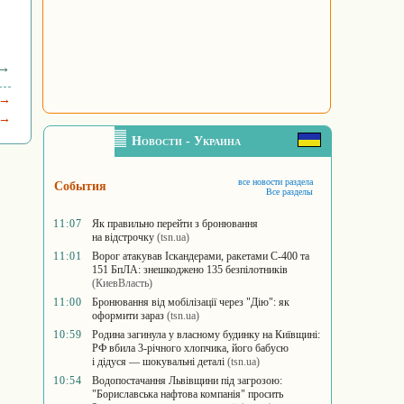
 →
 →
 →
Новости - Украина
все новости раздела
События
Все разделы
11:07
Як правильно перейти з бронювання
на відстрочку
(tsn.ua)
11:01
Ворог атакував Іскандерами, ракетами С-400 та
151 БпЛА: знешкоджено 135 безпілотників
(КиевВласть)
11:00
Бронювання від мобілізації через "Дію": як
оформити зараз
(tsn.ua)
10:59
Родина загинула у власному будинку на Київщині:
РФ вбила 3-річного хлопчика, його бабусю
і дідуся — шокувальні деталі
(tsn.ua)
10:54
Водопостачання Львівщини під загрозою:
"Бориславська нафтова компанія" просить