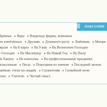
ПОЖЕЛАНИЯ
Брачные
Веры
Владельцу фирмы, компании
сех влюблённых
Друзьям
Духовного роста
Любимым
Матери
враля
На 8 марта
На 9 мая
На Вознесение Господне
 Господне
На Масленицу
На Новый Год
На Пасху
На Хануку
На новоселье
На профессиональные праздники
классникам
Песах
Пожелания по именам
Последний звонок
дебные, стихи на свадьбу
Служителям
Спокойной ночи
нсию
Учителю
Чистый смысл