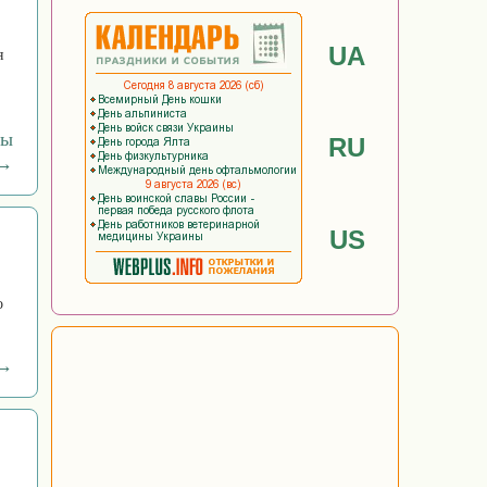
UA
я
ны
RU
 →
US
о
 →