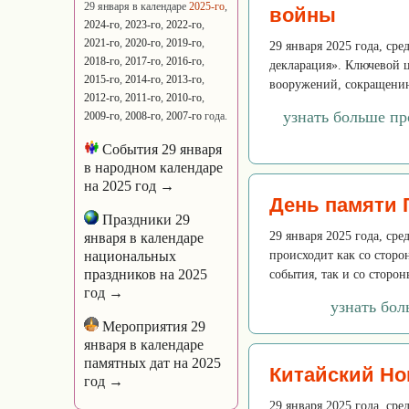
29 января в календаре
2025-го
,
войны
2024-го
,
2023-го
,
2022-го
,
2021-го
,
2020-го
,
2019-го
,
29 января 2025 года, сре
2018-го
,
2017-го
,
2016-го
,
декларация». Ключевой 
2015-го
,
2014-го
,
2013-го
,
вооружений, сокращению
2012-го
,
2011-го
,
2010-го
,
узнать больше п
2009-го
,
2008-го
,
2007-го
года.
События 29 января
в народном календаре
на 2025 год →
День памяти Г
Праздники 29
29 января 2025 года, ср
января в календаре
национальных
происходит как со сторо
праздников на 2025
события, так и со сторон
год →
узнать бол
Мероприятия 29
января в календаре
памятных дат на 2025
Китайский Но
год →
29 января 2025 года, ср