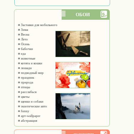
ОБОИ
Заставки для мобильного
Зима
Весна
Лето
Осень
бабочки
еда
животные
котята и кошки
лошади
подводный мир
праздник
природа
птицы
расслабься
цветы
щенки и собаки
экзотические авто
funny
арт-wallpaper
абстракция