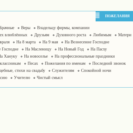
ПОЖЕЛАНИЯ
Брачные
Веры
Владельцу фирмы, компании
сех влюблённых
Друзьям
Духовного роста
Любимым
Матери
враля
На 8 марта
На 9 мая
На Вознесение Господне
 Господне
На Масленицу
На Новый Год
На Пасху
На Хануку
На новоселье
На профессиональные праздники
классникам
Песах
Пожелания по именам
Последний звонок
дебные, стихи на свадьбу
Служителям
Спокойной ночи
нсию
Учителю
Чистый смысл