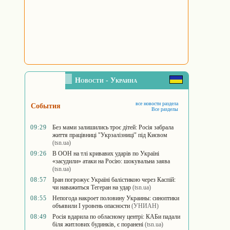
Новости - Украина
все новости раздела
События
Все разделы
09:29
Без мами залишились троє дітей: Росія забрала
життя працівниці "Укрзалізниці" під Києвом
(tsn.ua)
09:26
В ООН на тлі кривавих ударів по Україні
«засудили» атаки на Росію: шокувальна заява
(tsn.ua)
08:57
Іран погрожує Україні балістикою через Каспій:
чи наважиться Тегеран на удар
(tsn.ua)
08:55
Непогода накроет половину Украины: синоптики
объявили I уровень опасности
(УНИАН)
08:49
Росія вдарила по обласному центрі: КАБи падали
біля житлових будинків, є поранені
(tsn.ua)