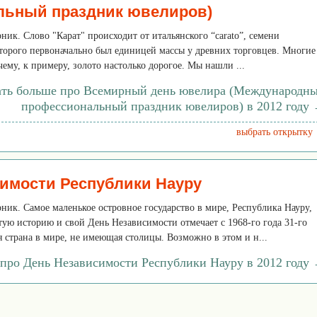
льный праздник ювелиров)
рник. Слово "Карат" происходит от итальянского “carato”, семени
оторого первоначально был единицей массы у древних торговцев. Многие
чему, к примеру, золото настолько дорогое. Мы нашли ...
ать больше про Всемирный день ювелира (Международн
профессиональный праздник ювелиров) в 2012 году
выбрать открытку
имости Республики Науру
орник. Самое маленькое островное государство в мире, Республика Науру,
тую историю и свой День Независимости отмечает с 1968-го года 31-го
я страна в мире, не имеющая столицы. Возможно в этом и н...
 про День Независимости Республики Науру в 2012 году