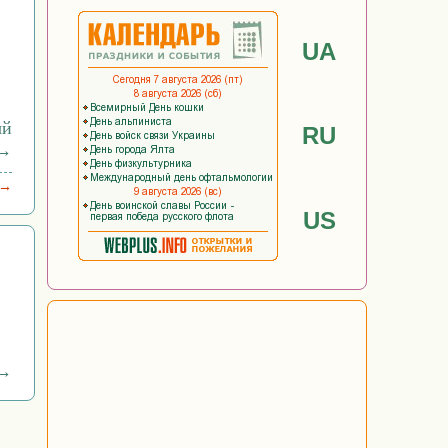
UA
ый
RU
 →
 →
US
 →