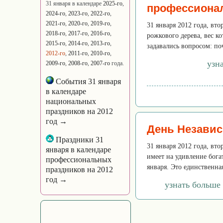
31 января в календаре
2025-го
,
профессиона
2024-го
,
2023-го
,
2022-го
,
2021-го
,
2020-го
,
2019-го
,
31 января 2012 года, вто
2018-го
,
2017-го
,
2016-го
,
рожкового дерева, вес к
2015-го
,
2014-го
,
2013-го
,
задавались вопросом: по
2012-го
,
2011-го
,
2010-го
,
узн
2009-го
,
2008-го
,
2007-го
года.
События 31 января
в календаре
национальных
праздников на 2012
год →
День Независ
Праздники 31
31 января 2012 года, вт
января в календаре
имеет на удивление бога
профессиональных
января. Это единственна
праздников на 2012
год →
узнать больше