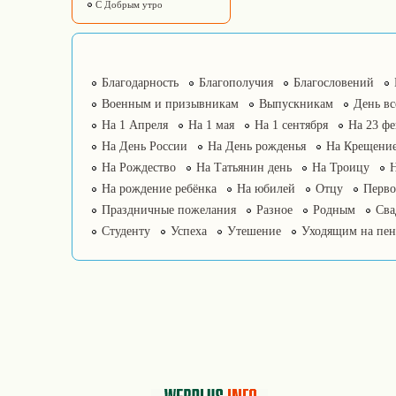
С Добрым утро
Благодарность
Благополучия
Благословений
Военным и призывникам
Выпускникам
День в
На 1 Апреля
На 1 мая
На 1 сентября
На 23 фе
На День России
На День рожденья
На Крещение
На Рождество
На Татьянин день
На Троицу
На рождение ребёнка
На юбилей
Отцу
Перво
Праздничные пожелания
Разное
Родным
Сва
Студенту
Успеха
Утешение
Уходящим на пе