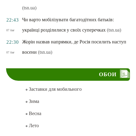
(tsn.ua)
Чи варто мобілізувати багатодітних батьків:
22:43
українці розділилися у своїх суперечках
(tsn.ua)
07 Авг
Жорін назвав напрямки, де Росія посилить наступ
22:30
восени
(tsn.ua)
07 Авг
ОБОИ
Заставки для мобильного
Зима
Весна
Лето