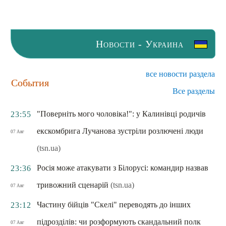
Новости - Украина
все новости раздела
События
Все разделы
"Поверніть мого чоловіка!": у Калинівці родичів
23:55
екскомбрига Лучанова зустріли розлючені люди
07 Авг
(tsn.ua)
Росія може атакувати з Білорусі: командир назвав
23:36
тривожний сценарій
(tsn.ua)
07 Авг
Частину бійців "Скелі" переводять до інших
23:12
підрозділів: чи розформують скандальний полк
07 Авг